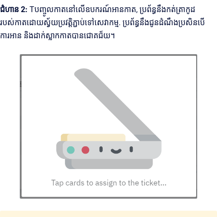
ជំហាន 2:
Tបញ្ចូលកាតនៅលើឧបករណ៍អានកាត, ប្រព័ន្ធនឹងកត់ត្រាកូដ
របស់កាតដោយស្វ័យប្រវត្តិភ្ជាប់ទៅសេវាកម្ម. ប្រព័ន្ធនឹងជូនដំណឹងប្រសិនបើ
ការអាន និងដាក់ស្លាកកាតបានជោគជ័យ។