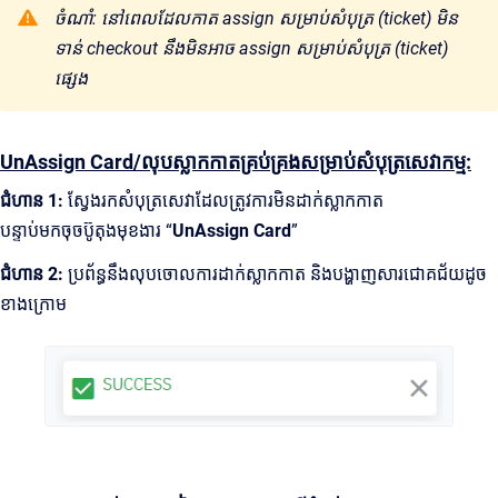
ចំណាំ: នៅពេលដែលកាត assign សម្រាប់សំបុត្រ (ticket) មិន
ទាន់ checkout នឹងមិនអាច assign សម្រាប់សំបុត្រ (ticket)
ផ្សេង
UnAssign Card/លុបស្លាកកាតគ្រប់គ្រងសម្រាប់សំបុត្រសេវាកម្ម:
ជំហាន 1:
ស្វែងរកសំបុត្រសេវាដែលត្រូវការមិនដាក់ស្លាកកាត
បន្ទាប់មកចុចប៊ូតុងមុខងារ “
UnAssign Card
”
ជំហាន 2:
ប្រព័ន្ធនឹងលុបចោលការដាក់ស្លាកកាត និងបង្ហាញសារជោគជ័យដូច
ខាងក្រោម