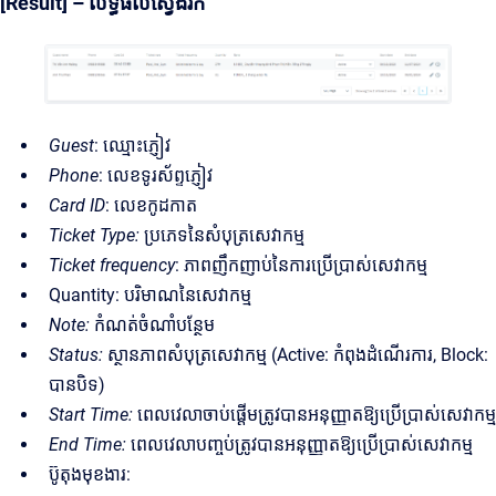
[Result] – លទ្ធផលស្វែងរក
Guest
: ឈ្មោះភ្ញៀវ
Phone
: លេខទូរស័ព្ទភ្ញៀវ
Card ID
: លេខកូដកាត
Ticket Type:
ប្រភេទនៃសំបុត្រសេវាកម្ម
Ticket frequency
: ភាពញឹកញាប់នៃការប្រើប្រាស់សេវាកម្ម
Quantity: បរិមាណនៃសេវាកម្ម
Note:
កំណត់ចំណាំបន្ថែម
Status:
ស្ថានភាពសំបុត្រសេវាកម្ម (Active: កំពុងដំណើរការ, Block:
បានបិទ)
Start Time:
ពេលវេលាចាប់ផ្តើមត្រូវបានអនុញ្ញាតឱ្យប្រើប្រាស់សេវាកម្ម
End Time:
ពេលវេលាបញ្ចប់ត្រូវបានអនុញ្ញាតឱ្យប្រើប្រាស់សេវាកម្ម
ប៊ូតុងមុខងារ: