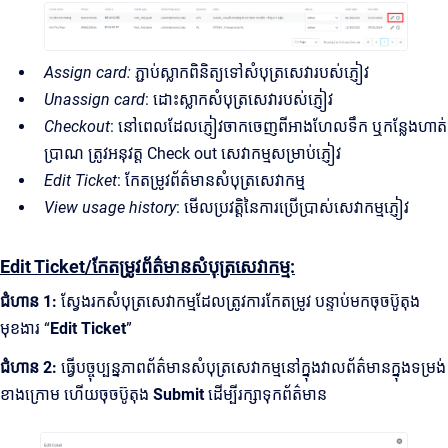
Assign card:
ភ្ជាប់ស្លាកពិនិត្យទៅសំបុត្រសេវារបស់ភ្ញៀវ
Unassign card
: ដោះស្លាកសំបុត្រសេវារបស់ភ្ញៀវ
Checkout
: នៅពេលដែលភ្ញៀវចាកចេញពីអាងហែលទឹក ឬកន្លែងហាត់
ប្រាណ ត្រូវអនុវត្ត Check out សេវាកម្មសម្រាប់ភ្ញៀវ
Edit Ticket
: កែតម្រូវព័ត៌មានសំបុត្រសេវាកម្ម
View usage history
: មើលប្រវត្តិនៃការប្រើប្រាស់សេវាកម្មភ្ញៀវ
Edit Ticket/កែតម្រូវព័ត៌មានសំបុត្រសេវាកម្ម:
ជំហាន 1:
ស្វែងរកសំបុត្រសេវាកម្មដែលត្រូវការកែតម្រូវ បន្ទាប់មកចុចប៊ូតុង
មុខងារ “
Edit Ticket
”
ជំហាន 2:
ធ្វើបច្ចុប្បន្នភាពព័ត៌មានសំបុត្រសេវាកម្មនៅក្នុងវាលព័ត៌មានក្នុងទម្រង់
ខាងក្រោម ហើយចុចប៊ូតុង
Submit
ដើម្បីរក្សាទុកព័ត៌មាន