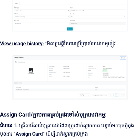
View usage history:
មើលប្រវត្តិនៃការប្រើប្រាស់សេវាកម្មភ្ញៀវ
Assign Card/ភ្ជាប់កាតគ្រប់គ្រងទៅសំបុត្រសេវាកម្ម:
ជំហាន 1:
ជ្រើសរើសសំបុត្រសេវាដែលត្រូវដាក់ស្លាកកាត បន្ទាប់មកចុចប៊ូតុង
មុខងារ “
Assign Card
” ដើម្បីដាក់ស្លាកគ្រប់គ្រង