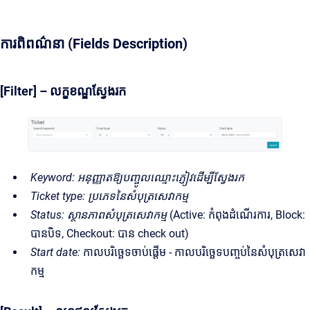
ការពិពណ៌នា (Fields Description)
[Filter] – លក្ខខណ្ឌស្វែងរក
Keyword:
អនុញ្ញាតឱ្យបញ្ចូលឈ្មោះភ្ញៀវដើម្បីស្វែងរក
Ticket type: ប្រភេទនៃសំបុត្រសេវាកម្ម
Status:
ស្ថានភាពសំបុត្រសេវាកម្ម
(Active: កំពុងដំណើរការ, Block:
បានបិទ, Checkout: បាន check out)
Start date:
កាលបរិច្ឆេទចាប់ផ្តើម - កាលបរិច្ឆេទបញ្ចប់នៃសំបុត្រសេវា
កម្ម