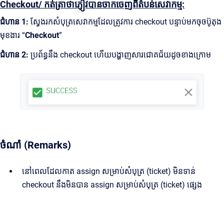
Checkout/ កត់ត្រាថាភ្ញៀវបានចាកចេញពីតំបន់សេវាកម្ម:
ជំហាន 1:
ស្វែងរកសំបុត្រសេវាកម្មដែលត្រូវការ checkout បន្ទាប់មកចុចប៊ូតុង
មុខងារ “
Checkout
”
ជំហាន 2:
ប្រព័ន្ធនឹង checkout ហើយបង្ហាញសារជោគជ័យដូចខាងក្រោម
ចំណាំ (Remarks)
នៅពេលដែលកាត assign សម្រាប់សំបុត្រ (ticket) មិនទាន់
checkout នឹងមិនបាន assign សម្រាប់សំបុត្រ (ticket) ផ្សេង