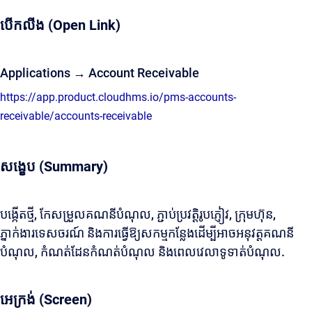
បើកលីង (Open Link)
Applications → Account Receivable
https://app.product.cloudhms.io/pms-accounts-
receivable/accounts-receivable
សង្ខេប (Summary)
បង្កើតថ្មី, កែសម្រួលគណនីបំណុល, ភ្ជាប់ប្រវត្តិរូបភ្ញៀវ, ក្រុមហ៊ុន,
ភ្នាក់ងារទេសចរណ៍ និងការធ្វើឱ្យសកម្មកន្លែងដើម្បីអាចអនុវត្តគណនី
បំណុល, កំណត់ដែនកំណត់បំណុល និងពេលវេលាទូទាត់បំណុល.
អេក្រង់ (Screen)