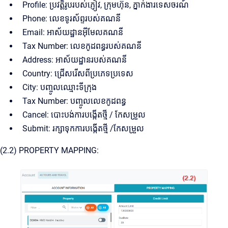
Profile: ប្រវត្តិរូបរបស់ភ្ញៀវ, ក្រុមហ៊ុន, ភ្នាក់ងារទេសចរណ៍
Phone: លេខទូរស័ព្ទរបស់គណនី
Email: អាស័យដ្ឋានអ៊ីមែលគណនី
Tax Number: លេខកូដពន្ធរបស់គណនី
Address: អាស័យដ្ឋានរបស់គណនី
Country: ជ្រើសរើសពីប្រភេទប្រទេស
City: បញ្ចូលឈ្មោះទីក្រុង
Tax Number: បញ្ចូលលេខកូដពន្ធ
Cancel: បោះបង់ការបង្កើតថ្មី / កែសម្រួល
Submit: រក្សាទុកការបង្កើតថ្មី /កែសម្រួល
(2.2) PROPERTY MAPPING: