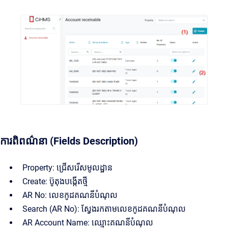
ការពិពណ៌នា (Fields Description)
Property: ជ្រើសរើសមូលដ្ឋាន
Create: ប៊ូតុងបង្កើតថ្មី
AR No: លេខកូដគណនីបំណុល
Search (AR No): ស្វែងរកតាមលេខកូដគណនីបំណុល
AR Account Name: ឈ្មោះគណនីបំណុល