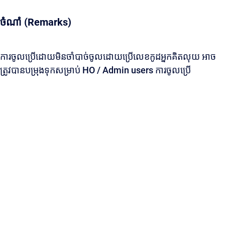
ចំណាំ (Remarks)
ការចូលប្រើដោយមិនចាំបាច់ចូលដោយប្រើលេខកូដអ្នកគិតលុយ អាច
ត្រូវបានបម្រុងទុកសម្រាប់ HO / Admin users ការចូលប្រើ