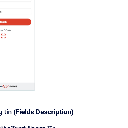
 tin (Fields Description)
king/Search Itinerary (IT):