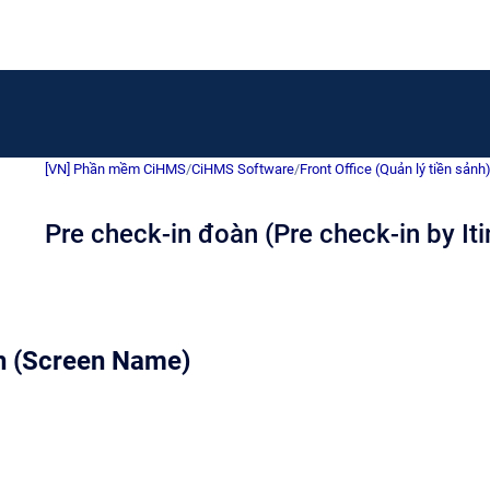
[VN] Phần mềm CiHMS
/
CiHMS Software
/
Front Office (Quản lý tiền sảnh
Pre check-in đoàn (Pre check-in by Iti
h (Screen Name)