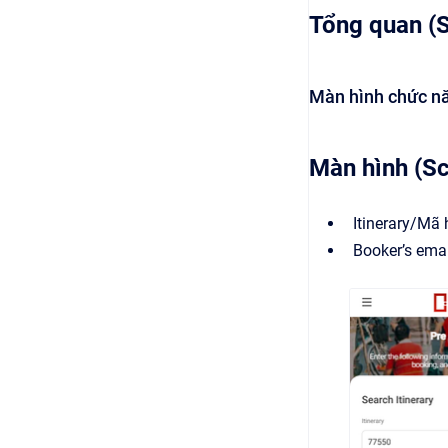
Tổng quan (
Màn hình chức nă
Màn hình (S
Itinerary/Mã 
Booker’s ema