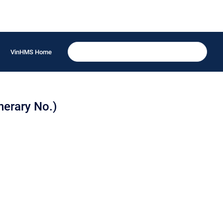
VinHMS Home
)
nerary No.)