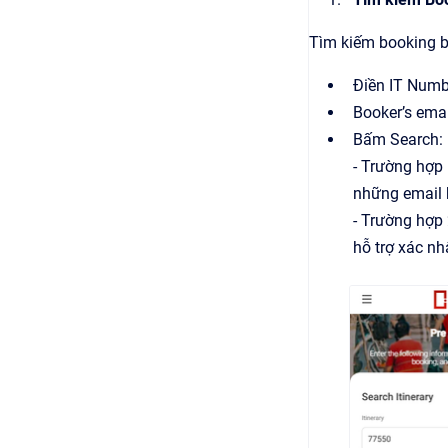
Tìm kiếm booking b
Điền IT Numb
Booker’s ema
Bấm Search:
- Trường hợp 
những email 
- Trường hợp
hỗ trợ xác nh