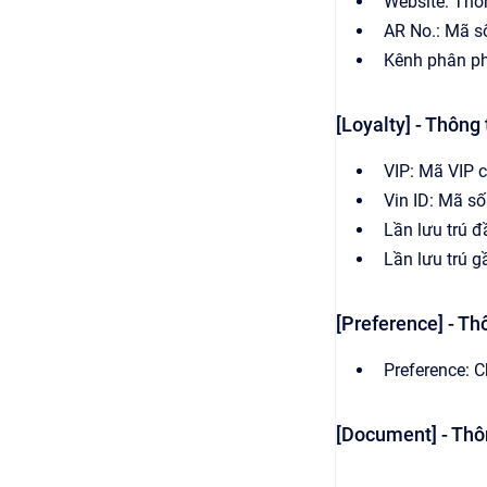
Website: Thôn
AR No.: Mã số
Kênh phân ph
[Loyalty] - Thông 
VIP: Mã VIP 
Vin ID: Mã số
Lần lưu trú đ
Lần lưu trú g
[Preference] - Thô
Preference: C
[Document] - Thôn