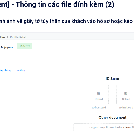
t] - Thông tin các file đính kèm (2)
ình ảnh về giấy tờ tùy thân của khách vào hồ sơ hoặc ké