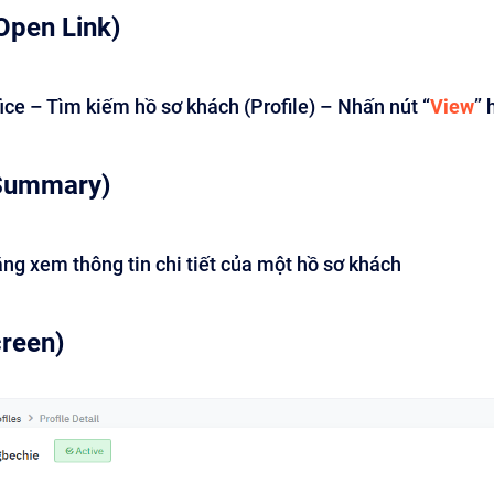
Open Link)
fice – Tìm kiếm hồ sơ khách (Profile) – Nhấn nút “
View
” 
Summary)
ng xem thông tin chi tiết của một hồ sơ khách
creen)