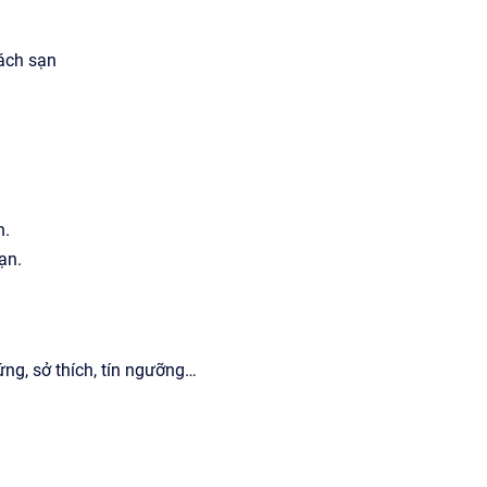
ách sạn
n.
ạn.
ứng, sở thích, tín ngưỡng…