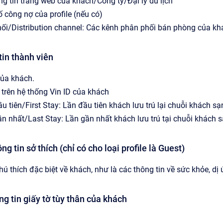
g tin trang web của khách/Công ty/Đại lý du lịch
 công nợ của profile (nếu có)
ối/Distribution channel: Các kênh phân phối bán phòng của kh
tin thành viên
của khách.
 trên hệ thống Vin ID của khách
ầu tiên/First Stay: Lần đầu tiên khách lưu trú lại chuỗi khách sạ
ần nhất/Last Stay: Lần gần nhất khách lưu trú tại chuỗi khách s
ng tin sở thích (chỉ có cho loại profile là Guest)
hú thích đặc biệt về khách, như là các thông tin về sức khỏe, dị 
g tin giấy tờ tùy thân của khách