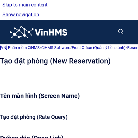
Skip to main content
Show navigation
Go to homepage
[VN] Phần mềm CiHMS
/
CiHMS Software
/
Front Office (Quản lý tiền sảnh)
/
Reser
Tạo đặt phòng (New Reservation)
Tên màn hình (Screen Name)
Tạo đặt phòng (Rate Query)