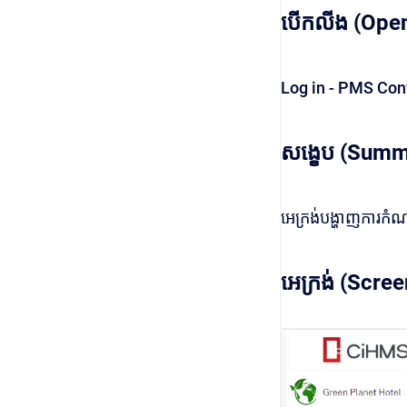
បើកលីង (Open
Log in - PMS Conf
សង្ខេប (Summ
អេក្រង់បង្ហាញការកំ
អេក្រង់ (Scree