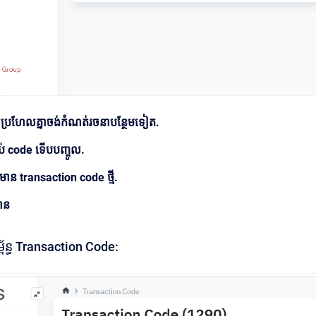
ប្រហែលគ្នាចង់កំណត់រចនាបន្ថែមទៀត.
ប់ code ទើបបញ្ចូល.
៌មាន transaction code ថ្មី.
មាន
្ព័ន្ធ Transaction Code: