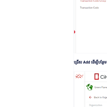
ជ្រើស Add ដើម្បីបន្