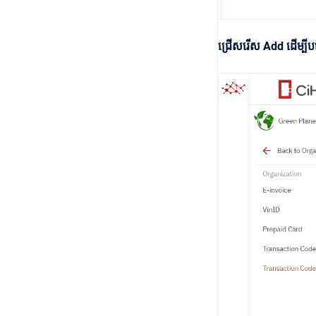
ជ្រើសរើស Add ដើម្បីបង្