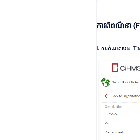
ការពិពណ៌នា (F
I. ការកំណត់រចនា​ 