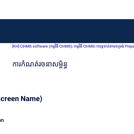
[KH] CiHMS software (កម្មវិធី CiHMS)
/
កម្មវិធី CiHMS
/
ការទូទាត់តាមទម្រង់ Prep
ការកំណត់​រចនាសម្ព័ន្ធ
 (Screen Name)
on