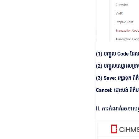
(1) បញ្ចូល Code ដែល
(2) បញ្ចូលឈ្មោះសម្រា
(3) Save: រក្សាទុក ព័ត
Cancel: បោះបង់ ព័ត៌
II. ការកំណត់​រចនាសម