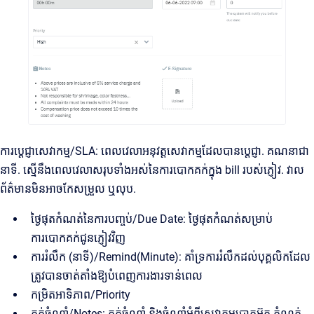
ការប្តេជ្ញាសេវាកម្ម/SLA: ពេលវេលាអនុវត្តសេវាកម្មដែលបានប្តេជ្ញា. គណនាជា
នាទី. ស្មើនឹងពេលវេលាសរុបទាំងអស់នៃការបោកគក់ក្នុង bill របស់ភ្ញៀវ. វាល
ព័ត៌មានមិនអាចកែសម្រួល ឬលុប.
ថ្ងៃផុតកំណត់នៃការបញ្ចប់/Due Date: ថ្ងៃផុតកំណត់សម្រាប់
ការបោកគក់ជូនភ្ញៀវវិញ
ការរំលឹក (នាទី)/Remind(Minute): គាំទ្រការរំលឹកដល់បុគ្គលិកដែល
ត្រូវបានចាត់តាំងឱ្យបំពេញការងារទាន់ពេល
កម្រិតអាទិភាព/Priority
កត់ចំណាំ/Notes: កត់ចំណាំ និងចំណាំអំពីសេវាកម្មបោកអ៊ុត កំណត់