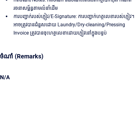
រចនាសម្ព័ន្ធតាមលំនាំដើម
ការបញ្ជាក់របស់ភ្ញៀវ/E-Signature: ការបញ្ជាក់ហត្ថលេខារបស់ភ្ញៀវ។
អាចត្រូវបានជំនួសដោយ Laundry/Dry-cleaning/Pressing
Invoice ត្រូវបានចុះហត្ថលេខាដោយភ្ញៀវនៅក្នុងបន្ទប់
ចំណាំ (Remarks)
N/A