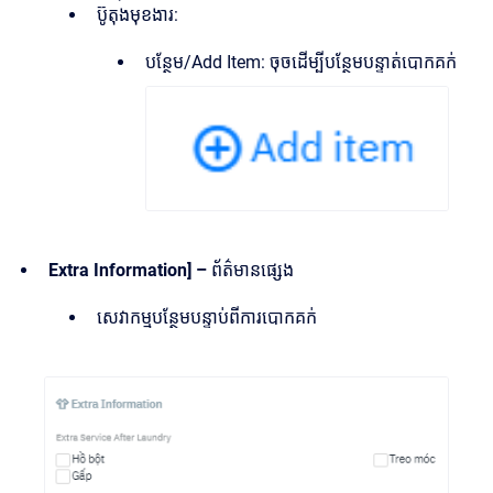
ប៊ូតុងមុខងារ:
បន្ថែម/Add Item: ចុចដើម្បីបន្ថែមបន្ទាត់បោកគក់
Extra Information] –
ព័ត៌មានផ្សេង
សេវាកម្មបន្ថែមបន្ទាប់ពីការបោកគក់