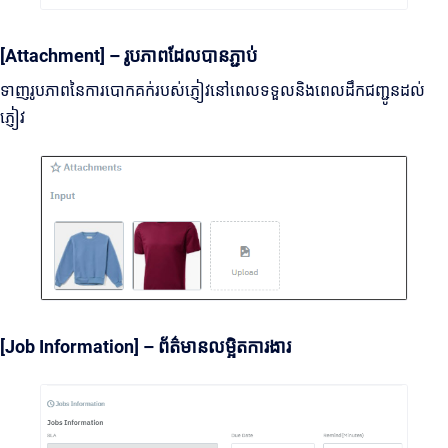
[Attachment] – រូបភាពដែលបានភ្ជាប់
ទាញរូបភាពនៃការបោកគក់របស់ភ្ញៀវនៅពេលទទួលនិងពេលដឹកជញ្ជូនដល់
ភ្ញៀវ
[Job Information] – ព័ត៌មានលម្អិតការងារ