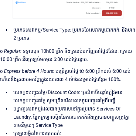
ប្រភេទសេវាកម្ម/Service Type: ប្រភេទនៃសេវាកម្មបោកគក់. នឹងមាន
2 ប្រភេទ:
o
Regular:
ទទួលមុន 10h00 ព្រឹក នឹងត្រលប់មកវិញនៅថ្ងៃដដែល. ក្រោយ
10:00 ព្រឹក នឹងត្រឡប់មកមុន 6:00 យប់ថ្ងៃបន្ទាប់.
o
Express before 4 Hours
: បម្រើប្រចាំថ្ងៃ từ 6:00 ព្រឹកដល់ 6:00 យប់
ហើយនឹងត្រលប់មកវិញក្នុងរយៈពេល 4 ម៉ោងសម្រាប់ថ្លៃបន្ថែម 100%.
លេខកូដបញ្ចុះតម្លៃ/Discount Code: ប្រសិនបើបន្ទប់ភ្ញៀវមាន
លេខកូដបញ្ចុះតម្លៃ សូមជ្រើសរើសលេខកូដបញ្ចុះតម្លៃពីបញ្ជី
បង្ហាញសេវាកម្មដែលបានប្រកាសនៅក្នុងប្រភេទ Services Of
Laundry. ផ្នែកក្រឡាលម្អិតនៃការបោកគក់នឹងត្រូវបានបញ្ចូលត្រូវគ្នា
តាមនីមួយៗ Service Type
ក្រឡាលម្អិតនៃការបោកគក់: