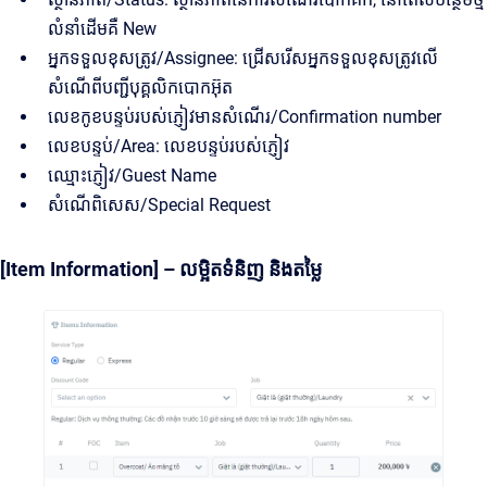
លំនាំដើមគឺ New
អ្នកទទួលខុសត្រូវ/Assignee: ជ្រើសរើសអ្នកទទួលខុសត្រូវលើ
សំណើពីបញ្ជីបុគ្គលិកបោកអ៊ុត
លេខកូខបន្ទប់របស់ភ្ញៀវមានសំណើរ/Confirmation number
លេខបន្ទប់/Area: លេខបន្ទប់របស់ភ្ញៀវ
ឈ្មោះភ្ញៀវ/Guest Name
សំណើពិសេស/Special Request
[Item Information] – លម្អិតទំនិញ និងតម្លៃ