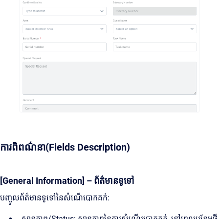
ការពិពណ៌នា(Fields Description)
[General Information] – ព័ត៌មានទូទៅ
បញ្ចូលព័ត៌មានទូទៅនៃសំណើបោកគក់:
ស្ថានភាព/Status: ស្ថានភាពនៃការសំណើរបោកគក់, នៅពេលបន្ថែមថ្មី