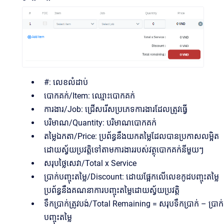
#: លេខលំដាប់
បោកគក់/Item: ឈ្មោះបោកគក់
ការងារ/Job: ជ្រើសរើសប្រភេទការងារដែលត្រូវធ្វើ
បរិមាណ/Quantity: បរិមាណបោកគក់
តម្លៃឯកតា/Price: ប្រព័ន្ធ​នឹង​យក​តម្លៃ​ដែល​បាន​ប្រកាស​លម្អិត​
ដោយ​ស្វ័យ​ប្រវត្តិ​ទៅ​តាម​ការងារ​របស់​វត្ថុ​បោកគក់​នីមួយៗ
សរុបថ្លៃសេវា/Total x Service
ប្រាក់បញ្ចុះតម្លៃ/Discount: ដោយផ្អែកលើលេខកូដបញ្ចុះតម្លៃ
ប្រព័ន្ធនឹងគណនាការបញ្ចុះតម្លៃដោយស្វ័យប្រវត្តិ
ទឹកប្រាក់ត្រូវបង់/Total Remaining = សរុបទឹកប្រាក់ – ប្រាក់
បញ្ចុះតម្លៃ