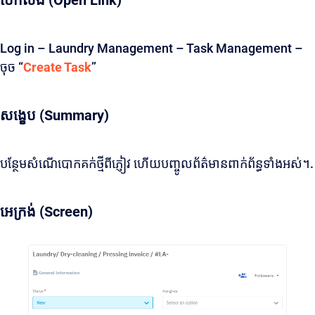
បើកលីង (Open Link)
Log in – Laundry Management – Task Management –
ចុច “
Create Task
”
សង្ខេប (Summary)
បន្ថែមសំណើបោកគក់ថ្មីពីភ្ញៀវ ហើយបញ្ចូលព័ត៌មានពាក់ព័ន្ធទាំងអស់។.
អេក្រង់ (Screen)