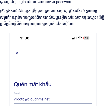
ទូរស័ព្ទដើម្បី login ដោយមិនចាំបាច់ចូល password
(5) ក្នុងករណីដែលអ្នកប្រើប្រាស់ភ្លេចលេខសម្ងាត់, ជ្រើសរើស “
ភ្លេចពាក្យ
សម្ងាត់
” បន្ទាប់មកបញ្ចូលព័ត៌មានអាស័យដ្ឋានអ៊ីមែលដែលបានចុះឈ្មោះ ដើម្បី
ប្រព័ន្ធនឹងផ្ញើព័ត៌មានផ្លាស់ប្តូរពាក្យសម្ងាត់ទៅកាន់អ៊ីមែល