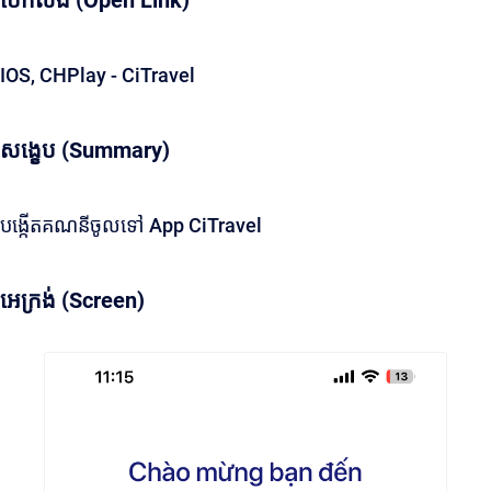
បើកលីង (Open Link)
IOS, CHPlay - CiTravel
សង្ខេប (Summary)
បង្កើតគណនីចូលទៅ App CiTravel
អេក្រង់ (Screen)