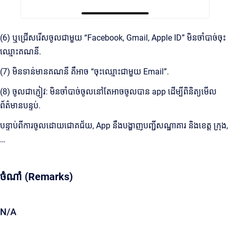
(6) ឬជ្រើសរើសចូលជាមួយ “Facebook, Gmail, Apple ID” មិនចាំបាច់ចុះ
ឈ្មោះគណនី.
(7) មិនទាន់មានគណនី គឺអាច “ចុះឈ្មោះជាមួយ Email”.
(8) ចូលជាភ្ញៀវ: មិនចាំបាច់ចូលនៅតែអាចចូលបាន app ដើម្បីពិនិត្យមើល
ព័ត៌មានបន្ទប់.
បន្ទាប់ពីការចូលដោយជោគជ័យ, App នឹងបង្ហាញបញ្ជីសណ្ឋាគារ និងខេត្ត ក្រុង,
…
ចំណាំ (Remarks)
N/A