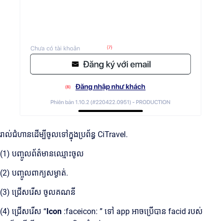
រាល់ជំហានដើម្បីចូលទៅក្នុងប្រព័ន្ធ CiTravel.
(1) បញ្ចូលព័ត៌មានឈ្មោះចូល
(2) បញ្ចូលពាក្យសម្ងាត់.
(3) ជ្រើសរើស ចូលគណនី
(4) ជ្រើសរើស “
Icon
:faceicon:
” ទៅ app អាចប្រើបាន facid របស់