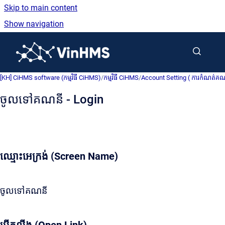
Skip to main content
Show navigation
Go to homepage
[KH] CiHMS software (កម្មវិធី CiHMS)
/
កម្មវិធី CiHMS
/
Account Setting ( ការកំណត់គ
ចូលទៅគណនី - Login
ឈ្មោះអេក្រង់ (Screen Name)
ចូលទៅគណនី