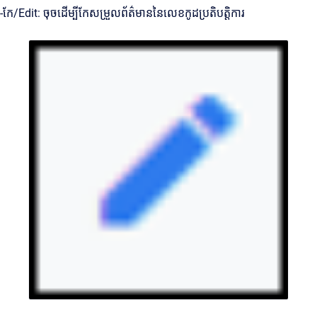
-កែ/Edit: ចុចដើម្បីកែសម្រួលព័ត៌មាននៃលេខកូដប្រតិបត្តិការ