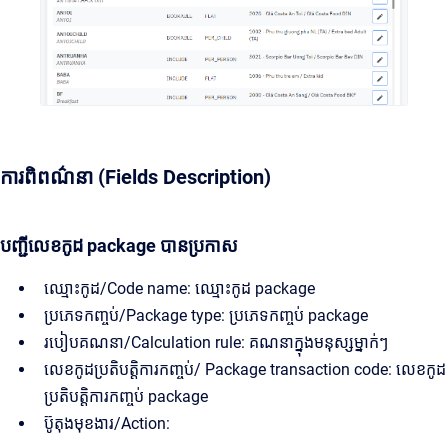
ការពិពណ៌នា (Fields Description)
បញ្ជីលេខកូដ package បានប្រកាស
ឈ្មោះកូដ/Code name: ឈ្មោះកូដ package
ប្រភេទកញ្ចប់/Package type: ប្រភេទកញ្ចប់ package
របៀបគណនា/Calculation rule: គណនាក្នុងមនុស្សម្នាក់ៗ
លេខកូដប្រតិបត្តិការកញ្ចប់/ Package transaction code: លេខកូដ
ប្រតិបត្តិការកញ្ចប់ package
ប៊ូតុងមុខងារ/Action: