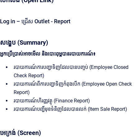
បើកលីង (Open Link)
Log in – ជ្រើស Outlet - Report
សង្ខេប (Summary)
អ្នកប្រើប្រាស់អាចមើល និងបោះពុម្ពបានរបាយការណ៍៖
របាយការណ៍ការបញ្ជាទិញដែលបានបញ្ចប់ (Employee Closed
Check Report)
របាយការណ៍ពីការបញ្ជាទិញកំពុងបើក (Employee Open Check
Report)
របាយការណ៍ហិរញ្ញវត្ថុ (Finance Report)
របាយការណ៍​បញ្ជីមុខ​ទំនិញ​ដែល​បាន​លក់ (Item Sale Report)
អេក្រង់ (Screen)