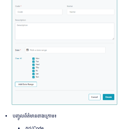
បញ្ចូលព័ត៌មានខាងក្រោម៖
កូដ/Code