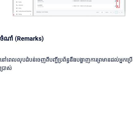
ចំណាំ (Remarks)
នៅពេលលុបដំបន់ចេញពីបញ្ជីប្រព័ន្ធនឹងបង្ហាញការព្រមានដល់អ្នកប្រើ
ប្រាស់