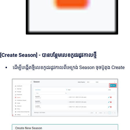
[Create Season] - បានបន្ថែមលេខកូដរដូវកាលថ្មី
ដើម្បីបង្កើតថ្មីលេខកូដរដូវកាលពីអេក្រង់ Season ចុចប៊ូតុង Create