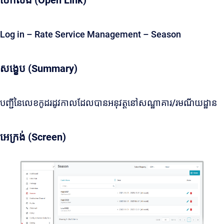
បើកលីង (Open Link)
Log in – Rate Service Management – Season
សង្ខេប (Summary)
បញ្ជីនៃលេខកូដរដូវកាលដែលបានអនុវត្តនៅសណ្ឋាគារ/រមណីយដ្ឋាន
អេក្រង់ (Screen)