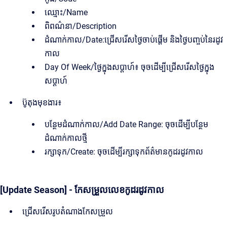
ឈ្មោះ/Name
ពិពណ៌នា/Description
ដំណាក់កាល/Date:ជ្រើសរើសថ្ងៃចាប់ផ្តើម និងថ្ងៃបញ្ចប់នៃរដូវ
កាល
Day Of Week/ថ្ងៃក្នុងសប្តាហ៍៖ ចុចដើម្បីជ្រើសរើសថ្ងៃក្នុង
សប្តាហ៍
ប៊ូតុងមុខងារ៖
បន្ថែមដំណាក់កាល/Add Date Range: ចុចដើម្បីបន្ថែម
ដំណាក់កាលថ្មី
រក្សាទុក/Create: ចុចដើម្បីរក្សាទុកព័ត៌មានកូដរដូវកាល
[Update Season] - កែសម្រួលលេខកូដរដូវកាល
ជ្រើសរើសរូបតំណាងកែសម្រួល