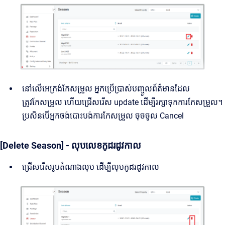
នៅលើអេក្រង់កែសម្រួល អ្នកប្រើប្រាស់បញ្ចូលព័ត៌មានដែល
ត្រូវកែសម្រួល ហើយជ្រើសរើស update ដើម្បីរក្សាទុកការកែសម្រួល។
ប្រសិនបើអ្នកចង់បោះបង់ការកែសម្រួល ចុចចូល Cancel
[Delete Season] - លុបលេខកូដរដូវកាល
ជ្រើសរើសរូបតំណាងលុប ដើម្បីលុបកូដរដូវកាល