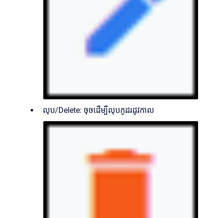
លុប/Delete: ចុចដើម្បីលុបកូដរដូវកាល