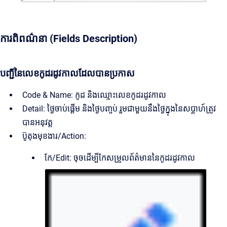
ការពិពណ៌នា (Fields Description)
បញ្ជីនៃលេខកូដរដូវកាលដែលបានប្រកាស
Code & Name: កូដ និងឈ្មោះលេខកូដរដូវកាល
Detail: ថ្ងៃចាប់ផ្តើម និងថ្ងៃបញ្ចប់ រួមជាមួយនឹងថ្ងៃក្នុងនៃសប្តាហ៍ត្រូវ
បានអនុវត្ត
ប៊ូតុងមុខងារ/Action:
កែ/Edit: ចុចដើម្បីកែសម្រួលព័ត៌មាននៃកូដរដូវកាល