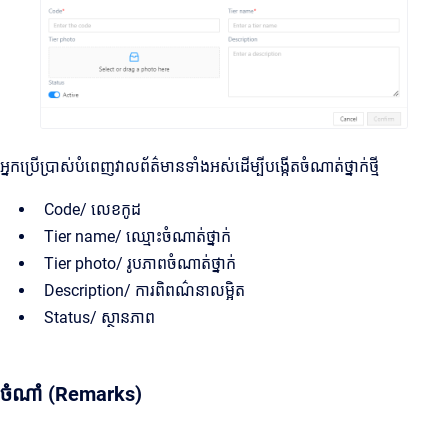
អ្នកប្រើប្រាស់បំពេញវាលព័ត៌មានទាំងអស់ដើម្បីបង្កើតចំណាត់ថ្នាក់ថ្មី
Code/ លេខកូដ
Tier name/ ឈ្មោះចំណាត់ថ្នាក់
Tier photo/ រូបភាពចំណាត់ថ្នាក់
Description/ ការពិពណ៌នាលម្អិត
Status/ ស្ថានភាព
ចំណាំ (Remarks)