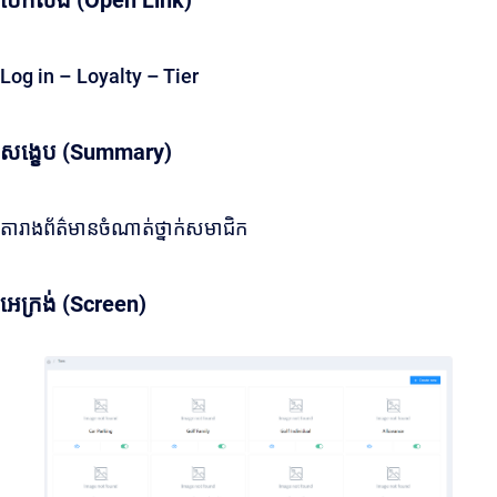
បើកលីង (Open Link)
Log in – Loyalty – Tier
សង្ខេប (Summary)
តារាងព័ត៌មានចំណាត់ថ្នាក់សមាជិក
អេក្រង់ (Screen)