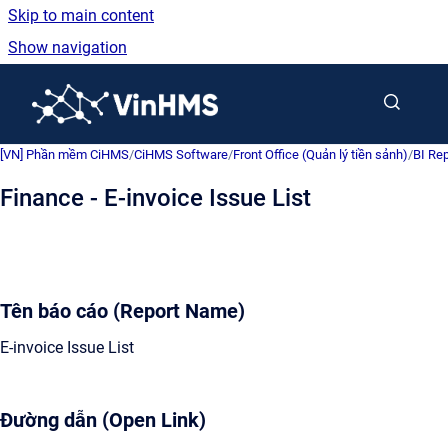
Skip to main content
Show navigation
Go to homepage
[VN] Phần mềm CiHMS
/
CiHMS Software
/
Front Office (Quản lý tiền sảnh)
/
BI Rep
Finance - E-invoice Issue List
Tên báo cáo (Report Name)
E-invoice Issue List
Đường dẫn (Open Link)