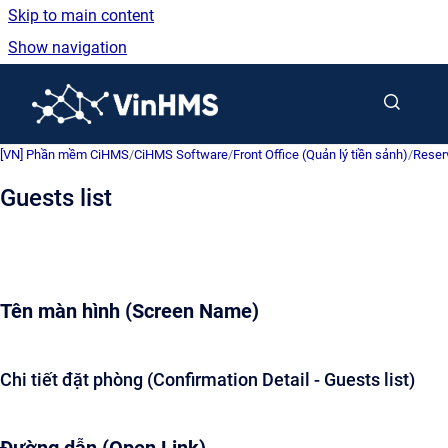
Skip to main content
Show navigation
Go to homepage
[VN] Phần mềm CiHMS
/
CiHMS Software
/
Front Office (Quản lý tiền sảnh)
/
Reser
Guests list
Tên màn hình (Screen Name)
Chi tiết đặt phòng (Confirmation Detail - Guests list)