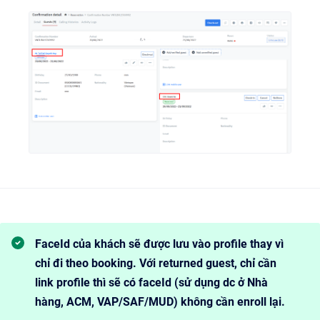
FaceId của khách sẽ được lưu vào profile thay vì
chỉ đi theo booking. Với returned guest, chỉ cần
link profile thì sẽ có faceId (sử dụng dc ở Nhà
hàng, ACM, VAP/SAF/MUD) không cần enroll lại.