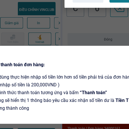
 thanh toán đơn hàng:
ùng thực hiện nhập số tiền lớn hơn số tiền phải trả của đơn h
 nhập số tiền là 200,000VND )
ình thức thanh toán tương ứng và bấm
“Thanh toán”
g sẽ hiển thị 1 thông báo yêu cầu xác nhận số tiền dư là
Tiền T
ng thành công