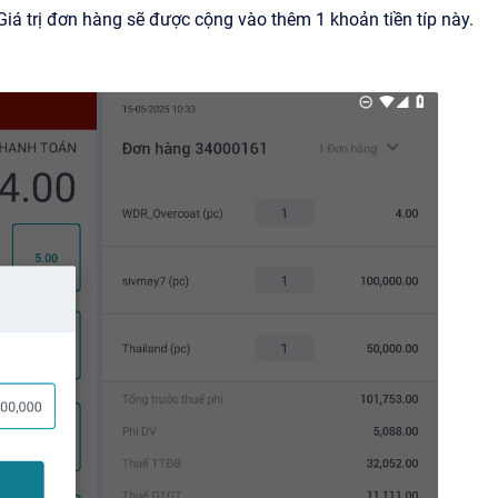
Giá trị đơn hàng sẽ được cộng vào thêm 1 khoản tiền típ này.