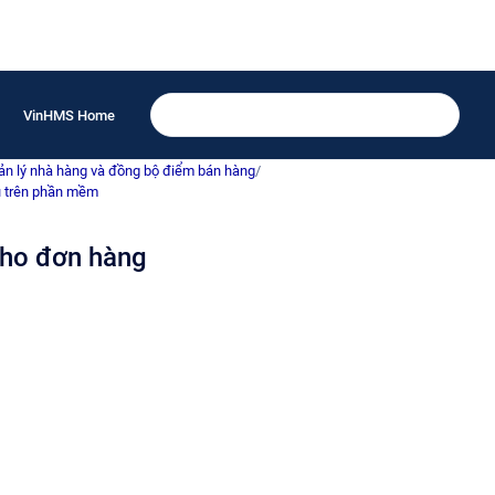
VinHMS Home
n lý nhà hàng và đồng bộ điểm bán hàng
/
ụ trên phần mềm
 cho đơn hàng