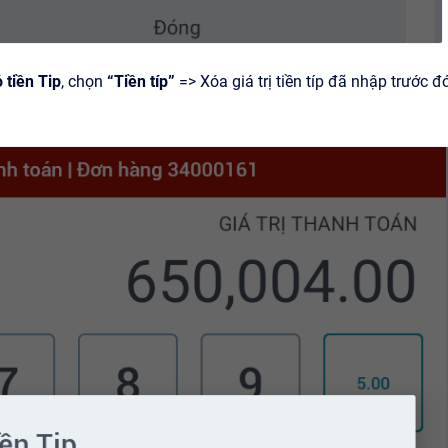
 tiền Tip
, chọn
“Tiền típ”
=> Xóa giá trị tiền típ đã nhập trước 