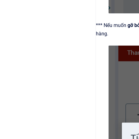
*** Nếu muốn
gỡ bỏ
hàng.