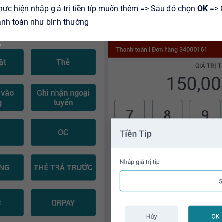
hực hiện nhập giá trị tiền típ muốn thêm => Sau đó chọn
OK
=> 
anh toán như bình thường