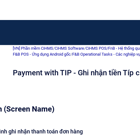
[VN] Phần mềm CiHMS
/
CiHMS Software
/
CiHMS POS/FnB - Hệ thống quả
F&B POS - Ứng dụng Android gốc
/
F&B Operational Tasks - Các nghiệp v
Payment with TIP - Ghi nhận tiền Típ
h (Screen Name)
nh ghi nhận thanh toán đơn hàng