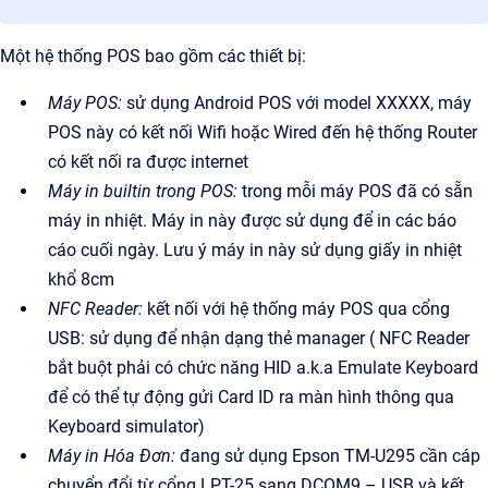
Một hệ thống POS bao gồm các thiết bị:
Máy POS:
sử dụng Android POS với model XXXXX, máy
POS này có kết nối Wifi hoặc Wired đến hệ thống Router
có kết nối ra được internet
Máy in builtin trong POS:
trong mỗi máy POS đã có sẵn
máy in nhiệt. Máy in này được sử dụng để in các báo
cáo cuối ngày. Lưu ý máy in này sử dụng giấy in nhiệt
khổ 8cm
NFC Reader:
kết nối với hệ thống máy POS qua cổng
USB: sử dụng để nhận dạng thẻ manager ( NFC Reader
bắt buột phải có chức năng HID a.k.a Emulate Keyboard
để có thể tự động gửi Card ID ra màn hình thông qua
Keyboard simulator)
Máy in Hóa Đơn:
đang sử dụng Epson TM-U295 cần cáp
chuyển đổi từ cổng LPT-25 sang DCOM9 – USB và kết