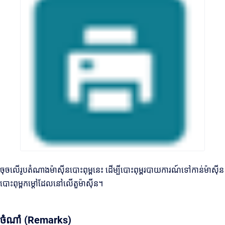
ចុចលើរូបតំណាងម៉ាស៊ីនបោះពុម្ពនេះ ដើម្បីបោះពុម្ពរបាយការណ៍ទៅកាន់ម៉ាស៊ីន
បោះពុម្ពកម្ដៅដែលនៅលើតួម៉ាស៊ីន។
ចំណាំ (Remarks)