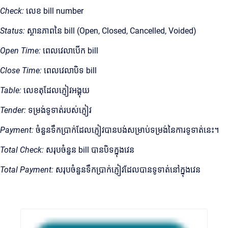
Check:
លេខ bill number
Status:
ស្ថានភាពនៃ bill (Open, Closed, Cancelled, Voided)
Open Time:
ពេលវេលាបើក bill
Close Time:
ពេលវេលាបិទ bill
Table:
លេខតុដែលភ្ញៀវអង្គុយ
Tender:
ទម្រង់ទូទាត់របស់ភ្ញៀវ
Payment:
ចំនួនទឹកប្រាក់ដែលភ្ញៀវបានបង់សម្រាប់ទម្រង់នៃការទូទាត់នេះ។
Total Check:
សរុបចំនួន bill បានបិទក្នុងវេន
Total Payment:
សរុបចំនួនទឹកប្រាក់ភ្ញៀវដែលបានទូទាត់នៅក្នុងវេន