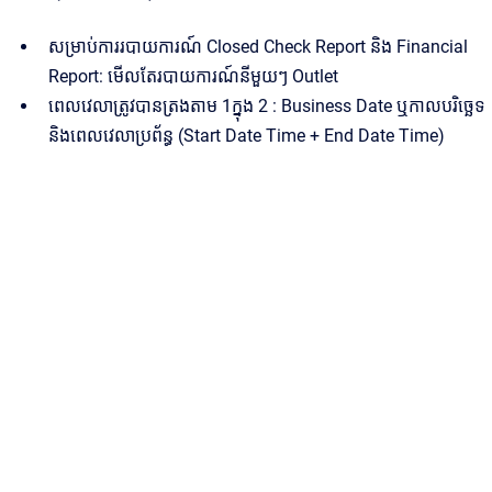
សម្រាប់ការរបាយការណ៍ Closed Check Report និង Financial
Report: មើលតែរបាយការណ៍នីមួយៗ Outlet
ពេលវេលាត្រូវបានត្រងតាម 1ក្នុង 2 : Business Date ឬកាលបរិច្ឆេទ
និងពេលវេលាប្រព័ន្ធ (Start Date Time + End Date Time)