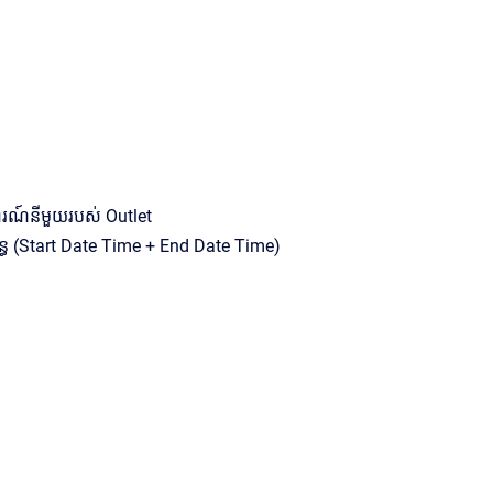
ារណ៍នីមួយរបស់ Outlet
័ន្ធ (Start Date Time + End Date Time)