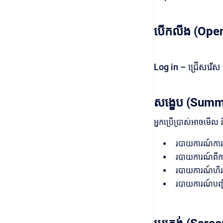
បើកលីង (Open
Log in – ជ្រើសរើស 
សង្ខេប (Summ
អ្នកប្រើប្រាស់អាចមើល
របាយការណ៍ការ
របាយការណ៍ពីក
របាយការណ៍ហិរញ្
របាយការណ៍​បញ្ជ