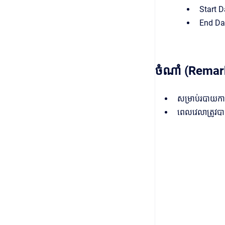
Start D
End Dat
ចំណាំ (Remar
សម្រាប់របាយកា
ពេលវេលាត្រូវប