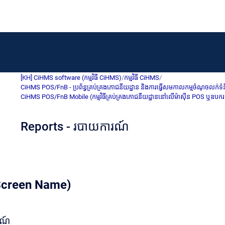
[KH] CiHMS software (កម្មវិធី CiHMS)
/
កម្មវិធី CiHMS
/
CiHMS POS/FnB - ប្រព័ន្ធគ្រប់គ្រងភោជនីយដ្ឋាន និងការធ្វើសមកាលកម្មចំណុចលក់ទំ
CiHMS POS/FnB Mobile (កម្មវិធីគ្រប់គ្រងភោជនីយដ្ឋាននៅលើម៉ាស៊ីន POS ឬឧប
Reports - របាយការណ៍
 (Screen Name)
រណ៍