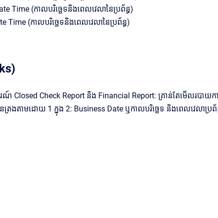
ate Time (កាលបរិច្ឆេទនិងពេលវេលានៃប្រព័ន្ធ)
e Time (កាលបរិច្ឆេទនិងពេលវេលានៃប្រព័ន្ធ)
ks)
រណ៍ Closed Check Report និង Financial Report: គ្រាន់តែមើលរបាយក
ានត្រងតាមដោយ 1 ក្នុង 2: Business Date ឬកាលបរិច្ឆេទ និងពេលវេលាប្រព