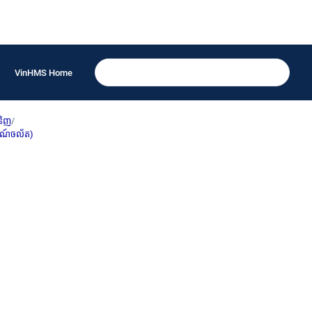
VinHMS Home
និញ
/
ករណ៍ចល័ត)