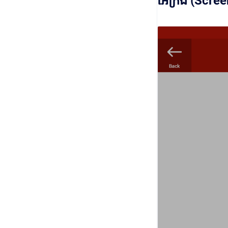
អេក្រង់ (Scree