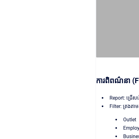
ការពិពណ៌នា (F
Report: ជ្រើស
Filter: ត្រងតាមត
Outlet
Emplo
Busines