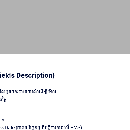
ields Description)
រើសប្រភេទរបាយការណ៍ដើម្បីមើល
ម្លៃ
yee
s Date (កាលបរិច្ឆេទប្រតិបត្តិការខាងលើ PMS)