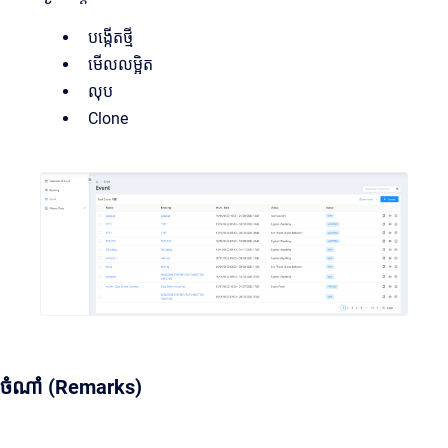
បង្កើតថ្មី
មើលលម្អិត
លុប
Clone
ចំណាំ (Remarks)