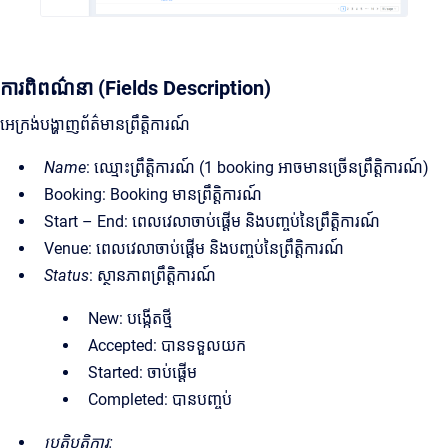
ការពិពណ៌នា (Fields Description)
អេក្រង់បង្ហាញព័ត៌មានព្រឹត្តិការណ៍
Name
: ឈ្មោះព្រឹត្តិការណ៍ (1 booking អាចមានច្រើនព្រឹត្តិការណ៍)
Booking: Booking មានព្រឹត្តិការណ៍
Start – End: ពេលវេលាចាប់ផ្តើម និងបញ្ចប់នៃព្រឹត្តិការណ៍
Venue: ពេលវេលាចាប់ផ្តើម និងបញ្ចប់នៃព្រឹត្តិការណ៍
Status
: ស្ថានភាពព្រឹត្តិការណ៍
New: បង្កើតថ្មី
Accepted: បានទទួលយក
Started: ចាប់ផ្ដើម
Completed: បានបញ្ចប់
ប្រតិបត្តិការ: