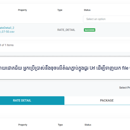
ោយជោគជ័យ អ្នកប្រើប្រាស់នឹងចុចលើតំណភ្ជាប់ក្នុងជួរ Url ដើម្បីទាញយក file