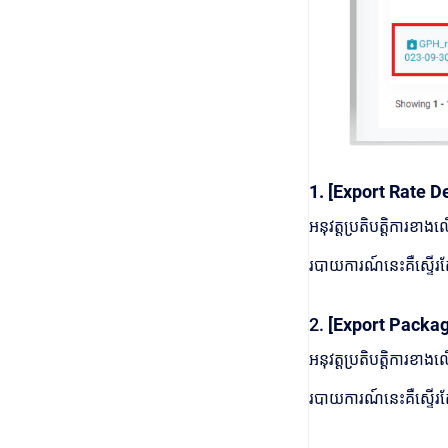
1. [Export Rate Det
អនុវត្តប្រតិបត្តិការខា
របាយការណ៍នេះគឺស្ទើរត
2.
[Export Package 
អនុវត្តប្រតិបត្តិការខ
របាយការណ៍នេះគឺស្ទើរ