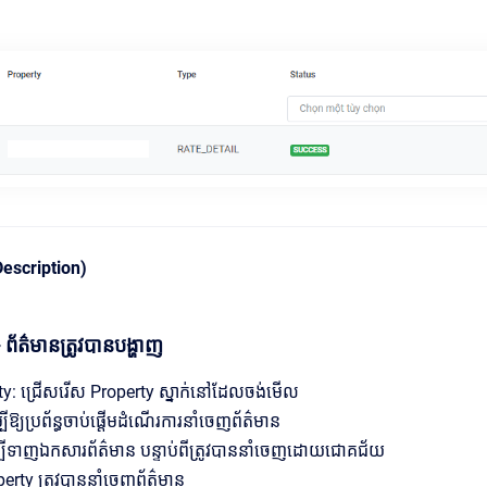
Description)
ព័ត៌មានត្រូវបានបង្ហាញ
ty: ជ្រើសរើស Property ស្នាក់នៅដែលចង់មើល
បីឱ្យប្រព័ន្ធចាប់ផ្តើមដំណើរការនាំចេញព័ត៌មាន
្បីទាញឯកសារព័ត៌មាន បន្ទាប់ពីត្រូវបាននាំចេញដោយជោគជ័យ
erty ត្រូវបាននាំចេញព័ត៌មាន