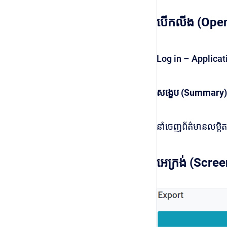
បើកលីង (Open
Log in – Applicat
សង្ខេប (Summary)
នាំចេញព័ត៌មានលម្អិត
អេក្រង់ (Scree