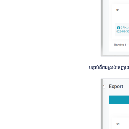
បន្ទាប់ពីការស្រង់ចេញដ