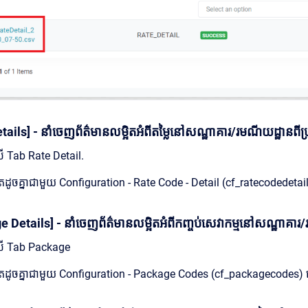
ails] - នាំចេញព័ត៌មានលម្អិតអំពីតម្លៃនៅសណ្ឋាគារ/រមណីយដ្ឋានពីប្
ងលើ Tab Rate Detail.
ែដូចគ្នាជាមួយ Configuration - Rate Code - Detail (cf_ratecodedetai
Details] - នាំចេញព័ត៌មានលម្អិតអំពីកញ្ចប់សេវាកម្មនៅសណ្ឋាគារ/រ
ាងលើ Tab Package
តែដូចគ្នាជាមួយ Configuration - Package Codes (cf_packagecodes)