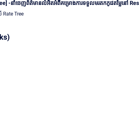
ee] -នាំចេញព័ត៌មានលំអិតអំពីគម្រោងការទទួលមរតកកូដតម្លៃនៅ Reso
ងលើ Rate Tree
ks)