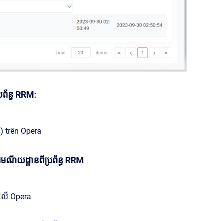
រព័ន្ធ RRM
:
l) trên Opera
មណីយដ្ឋានពីប្រព័ន្ធ RRM
 លើ Opera