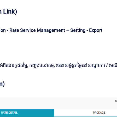
 Link)
ion - Rate Service Management – Setting - Export
អំពីលេខកូដតម្លៃ, កញ្ចប់សេវាកម្ម, រចនាសម្ព័ន្ធតម្លៃនៅសណ្ឋាគារ /
n)