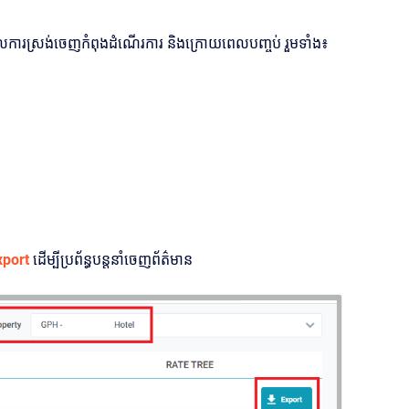
ដែលការស្រង់ចេញកំពុងដំណើរការ និងក្រោយពេលបញ្ចប់ រួមទាំង៖
xport
ដើម្បីប្រព័ន្ធបន្តនាំចេញព័ត៌មាន