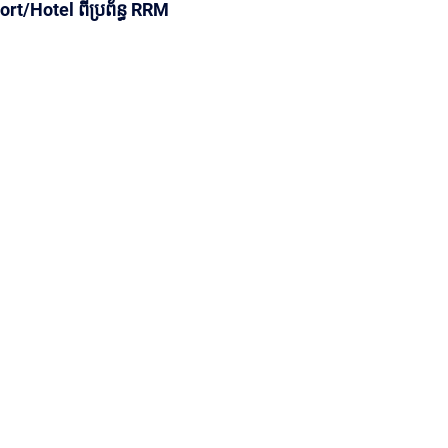
rt/Hotel ពីប្រព័ន្ធ RRM