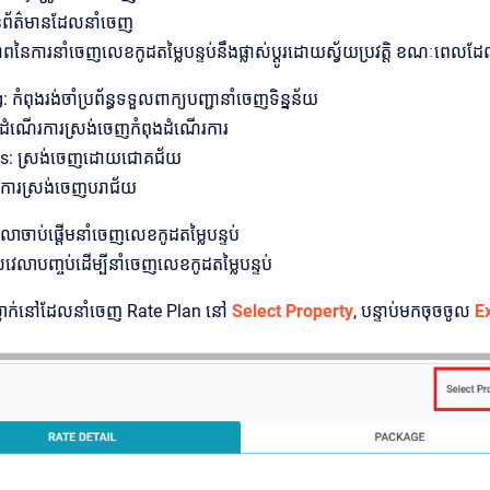
ៃព័ត៌មានដែលនាំចេញ
ាពនៃការនាំចេញលេខកូដតម្លៃបន្ទប់នឹងផ្លាស់ប្តូរដោយស្វ័យប្រវត្តិ ខណៈពេល
 កំពុងរង់ចាំប្រព័ន្ធទទួលពាក្យបញ្ជានាំចេញទិន្នន័យ
ដំណើរការស្រង់ចេញកំពុងដំណើរការ
s: ស្រង់ចេញដោយជោគជ័យ
 ការស្រង់ចេញបរាជ័យ
ាចាប់ផ្តើមនាំចេញលេខកូដតម្លៃបន្ទប់
វេលាបញ្ចប់ដើម្បីនាំចេញលេខកូដតម្លៃបន្ទប់
្នាក់នៅដែលនាំចេញ Rate Plan នៅ
Select Property
, បន្ទាប់មកចុចចូល
E