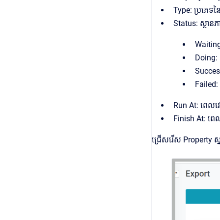
Type: ប្រភេទន
Status: ស្ថានភ
Waiting:
Doing: 
Succes
Failed:
Run At: ពេលវេល
Finish At: ពេល
ជ្រើសរើស Property ស