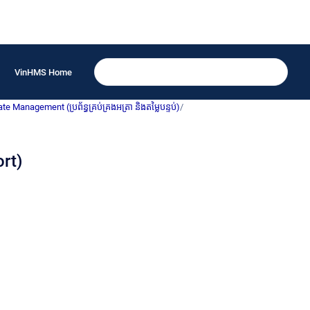
VinHMS Home
anagement (ប្រព័ន្ធគ្រប់គ្រងអត្រា និងតម្លៃបន្ទប់)
/
rt)