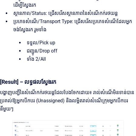
ដើម្បីស្វែងរក
ស្ថានភាព/Status: ជ្រើសរើសស្ថានភាពនៃសំណើកក់រថយន្ត
ប្រភេទសំណើ/Transport Type: ជ្រើសរើសប្រភេទសំណើដែលអ្នក
ចង់ស្វែងរក រួមទាំង
ទទួល/Pick up
ជញ្ជូន/Drop off
ទាំង 2/All
[Result] – លទ្ធផលស្វែងរក
បង្ហាញបញ្ជីនៃសំណើកក់រថយន្តដែលបែងចែកដោយ៖ រាល់សំណើមិនទាន់បាន
ប្រគល់ឱ្យអ្នកបើកបរ (Unassigned) និងលម្អិតរាល់សំណើក្រុមអ្នកបើកបរ
នីមួយៗ