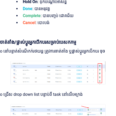
Hold On
: ទុកបណ្តោះអាសន្ន
Done
: បានអនុវត្ត
Complete
: បានបញ្ចប់​ ជោគជ័យ
Cancel
: បោះបង់
ចាត់តាំង/ផ្លាស់ប្តូរអ្នកបើកបរសម្រាប់បេសកកម្ម
o នៅបន្ទាត់សំណើកក់រថយន្ត ត្រូវការចាត់តាំង ឬផ្លាស់ប្តូរអ្នកបើកបរ ចុច
o ជ្រើស drop down list បន្ទាប់ពី task នៅលើអេក្រង់