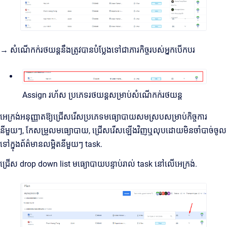
→ សំណើកក់រថយន្តនឹងត្រូវបានបំប្លែងទៅជាភារកិច្ចរបស់អ្នកបើកបរ
Assign រហ័ស ប្រភេទរថយន្តសម្រាប់សំណើកក់រថយន្ត
អេក្រង់អនុញ្ញាតឱ្យជ្រើសរើសប្រភេទមធ្យោបាយសមស្របសម្រាប់កិច្ចការ
នីមួយៗ, កែសម្រួលមធ្យោបាយ, ជ្រើសរើសឡើងវិញឬលុបដោយមិនចាំបាច់ចូល
ទៅក្នុងព័ត៌មានលម្អិតនីមួយៗ task.
ជ្រើស drop down list មធ្យោបាយបន្ទាប់រាល់ task នៅលើអេក្រង់.