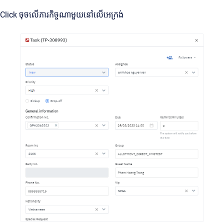
Click ចុចលើភារកិច្ចណាមួយនៅលើអេក្រង់