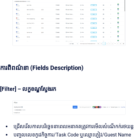
ការពិពណ៌នា (Fields Description)
[Filter] – លក្ខខណ្ឌស្វែងរក
ជ្រើសរើសកាលបរិច្ឆេទនាពេលអនាគតត្រូវការមើលសំណើកក់រថយន្ត
បញ្ចូលលេខកូដកិច្ចការ/Task Code ឬឈ្មោះភ្ញៀវ/Guest Name