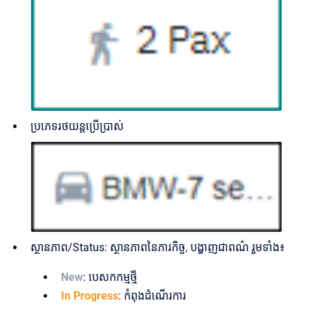
ប្រភេទរថយន្តប្រើប្រាស់
ស្ថានភាព/Status: ស្ថានភាពនៃភារកិច្ច, បង្ហាញជាពណ៌ រួមទាំង៖
New
: បេសកកម្មថ្មី
In Progress
: កំពុងដំណើរការ