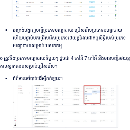
អេក្រង់បង្ហាញបញ្ជីប្រភេទមធ្យោបាយ ជ្រើសរើសប្រភេទមធ្យោបាយ
ហើយបន្ទាប់មកជ្រើសរើសប្រភេទរថយន្តដែលជាកម្មសិទ្ធិរបស់ប្រភេទ
មធ្យោបាយសម្រាប់បេសកកម្ម
o ត្រូវនឹងប្រភេទមធ្យោបាយនីមួយៗ ដូចជា 4 កៅអី 7 កៅអី នឹងមានបញ្ជីរថយន្ត
តាមស្លាកលេខសម្រាប់ជ្រើសរើស។.
ព័ត៌មានចាំបាច់ដើម្បីកក់ឡាន។