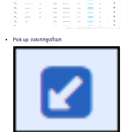
Pick up: បេសកកម្មទៅយក