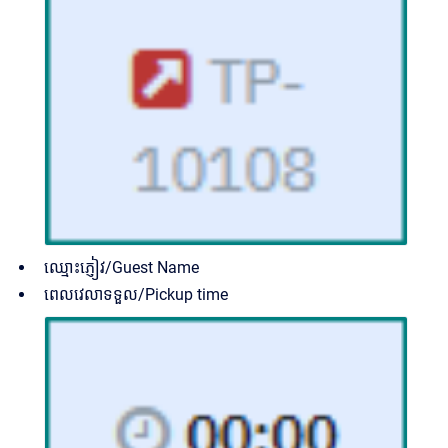
ឈ្មោះភ្ញៀវ/Guest Name
ពេលវេលាទទួល/Pickup time