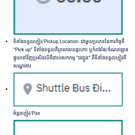
ទីតាំងទទួលភ្ញៀវ/Pickup Location. ជាមួយប្រភេទនៃភារកិច្ចគឺ
“Pick up” ទីតាំងទទួលគឺព្រលានយន្តហោះ ឬកំពង់ផែ/ចំណតឡាន
ផ្ទុយទៅវិញប្រសិនបើគឺជាបេសកកម្ម “ជញ្ជូន” គឺទីតាំងទទួលភ្ញៀវគឺ
សណ្ឋាគារ
ចំនួនភ្ញៀវ/Pax