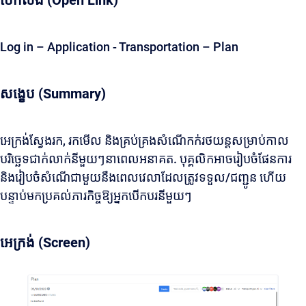
បើកលីង (Open Link)
Log in – Application - Transportation – Plan
សង្ខេប (Summary)
អេក្រង់ស្វែងរក, រកមើល និងគ្រប់គ្រងសំណើកក់រថយន្តសម្រាប់កាល
បរិច្ឆេទជាក់លាក់នីមួយៗនាពេលអនាគត. បុគ្គលិកអាចរៀបចំផែនការ
និងរៀបចំសំណើជាមួយនឹងពេលវេលាដែលត្រូវទទួល/ជញ្ជូន ហើយ
បន្ទាប់មកប្រគល់ភារកិច្ចឱ្យអ្នកបើកបរនីមួយៗ
អេក្រង់ (Screen)