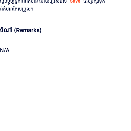
ធ្វើបច្ចុប្បន្នភាពព័ត៌មាន ហើយជ្រើសរើស “
Save
” ដើម្បីរក្សាទុក
ព័ត៌មានកែសម្រួល។
ចំណាំ (Remarks)
N/A