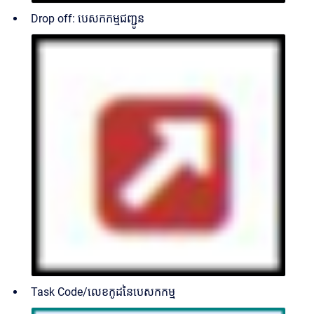
Drop off: បេសកកម្មជញ្ជូន
Task Code/លេខកូដនៃបេសកកម្ម