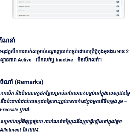
ណែនាំ
អនុវត្តបើកការលក់សម្រាប់បណ្តាញលក់បន្ទប់ដោយប្រើប៊ូតុងមុខងារ មាន 2
ស្ថានភាព Active - បើកលក់ឬ Inactive - មិនបើកលក់។
ចំណាំ (Remarks)
ការបើក និងបិទលេខកូដតម្លៃសម្រាប់ឆានែលលក់បន្ទប់នៅក្នុងលេខកូដតម្លៃ
នឹងប៉ះពាល់ដល់លេខកូដតម្លៃនោះត្រូវបានលក់នៅក្នុងមូលនិធិបម្រុង រួម –
Freesale ឬអត់.
សម្រាប់កម្មវិធីផ្សព្វផ្សាយ ការកំណត់តម្លៃកូដនឹងត្រូវធ្វើឡើងនៅក្នុងផ្នែក
Allotment នៃ RRM.