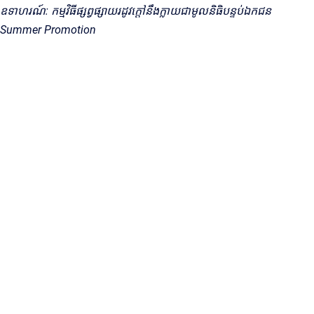
ឧទាហរណ៍: កម្មវិធីផ្សព្វផ្សាយរដូវក្តៅនឹងក្លាយជាមូលនិធិបន្ទប់ឯកជន
Summer Promotion