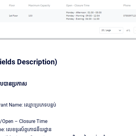
ields Description)
ែលបានប្រកាស
ant Name: ឈ្មោះប្រភេទបន្ទប់
ទ/Open – Closure Time
: លេខទូរស័ព្ទភោជនីយដ្ឋាន