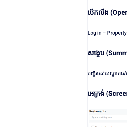
បើកលីង (Open
Log in – Proper
សង្ខេប (Summ
បញ្ជីរបស់សណ្ឋាគារ
អេក្រង់ (Scree