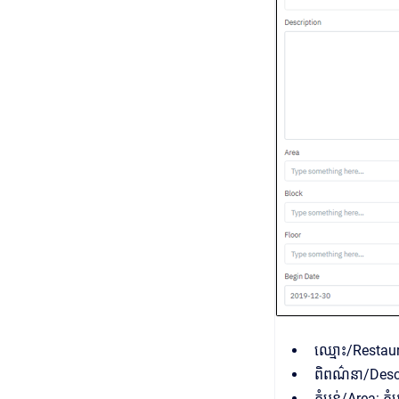
ឈ្មោះ/Restaur
ពិពណ៌នា/Descri
តំបន់/Area: តំ