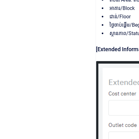
អាគារ/Block
ជាន់/Floor
ថ្ងៃចាប់ផ្តើម/B
ស្ថានភាព/Status
[Extended Informa