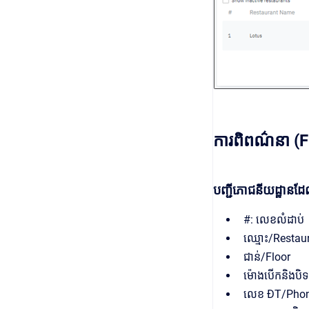
ការពិពណ៌នា (F
បញ្ជីភោជនីយដ្ឋានដ
#: លេខលំដាប់
ឈ្មោះ/Restaur
ជាន់/Floor
ម៉ោងបើកនិងបិ
លេខ ĐT/Phone