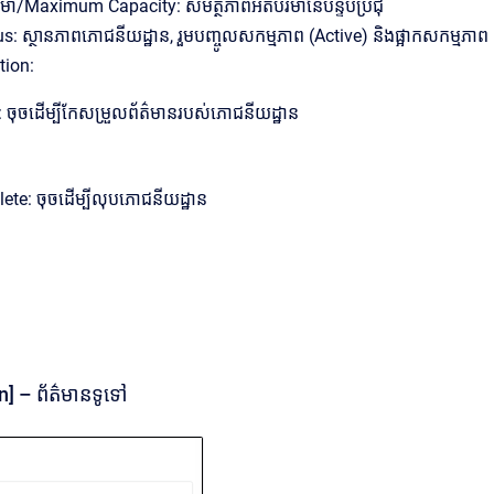
មា/Maximum Capacity: សមត្ថភាពអតិបរមានៃបន្ទប់ប្រជុំ
s: ស្ថានភាពភោជនីយដ្ឋាន, រួមបញ្ចូលសកម្មភាព (Active) និងផ្អាកសកម្មភាព 
tion:
: ចុចដើម្បីកែសម្រួលព័ត៌មានរបស់ភោជនីយដ្ឋាន
ete: ចុចដើម្បីលុបភោជនីយដ្ឋាន
n] – ព័ត៌មានទូទៅ