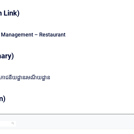
 Link)
ty Management – Restaurant
ary)
/ភោជនីយដ្ឋានរមណីយដ្ឋាន
n)