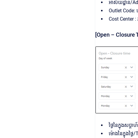
អាស័យដ្ឋាន/A
Outlet Code:
Cost Center :
[Open – Closure Ti
ថ្ងៃនៃក្នុងសប្
ម៉ោងនៃក្នុងថ្ង