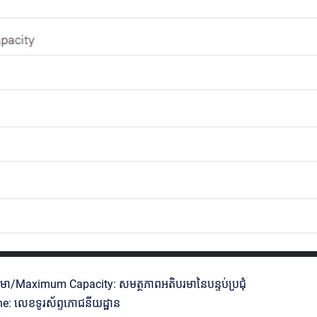
មា/Maximum Capacity: សមត្ថភាពអតិបរមានៃបន្ទប់ប្រជុំ
: លេខទូរស័ព្ទភោជនីយដ្ឋាន