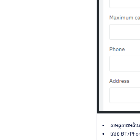
សមត្ថភាពអតិបរ
លេខ ĐT/Phone