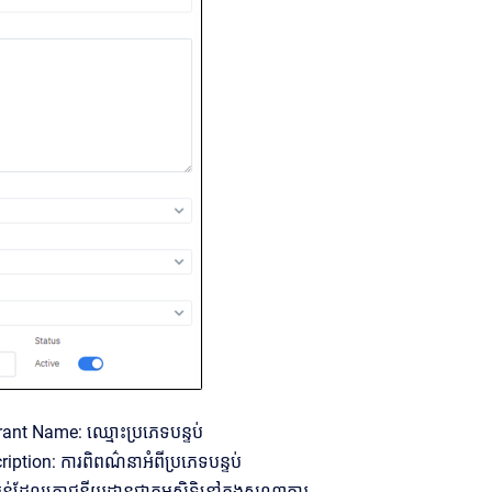
ant Name: ឈ្មោះប្រភេទបន្ទប់
ption: ការពិពណ៌នាអំពីប្រភេទបន្ទប់
បន់ដែលភោជនីយដ្ឋានជាកម្មសិទ្ធិនៅក្នុងសណ្ឋាគារ