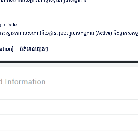
egin Date
: ស្ថានភាពរបស់ភោជនីយដ្ឋាន, រួមបញ្ចូលសកម្មភាព (Active) និងផ្អាកសកម្មភាព (
tion] – ព័ត៌មានផ្សេងៗ