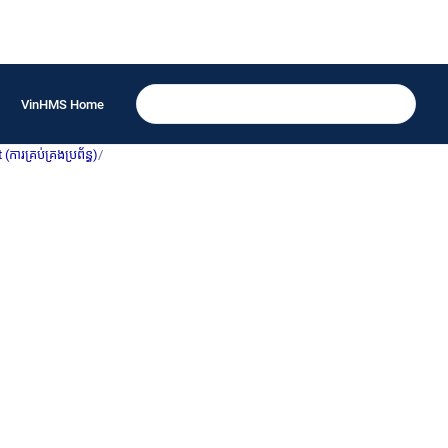
VinHMS Home
គ្រប់គ្រងប្រព័ន្ធ)
/