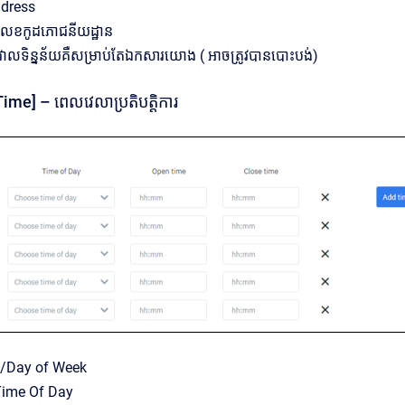
ddress
 លេខកូដភោជនីយដ្ឋាន
 វាលទិន្នន័យគឺសម្រាប់តែឯកសារយោង ( អាចត្រូវបានបោះបង់)
me] – ពេលវេលាប្រតិបត្តិការ
តាហ៍/Day of Week
ៃ/Time Of Day