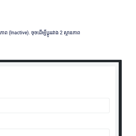
Inactive). ចុច​ដើម្បី​ប្ដូរ​រវាង 2 ស្ថានភាព