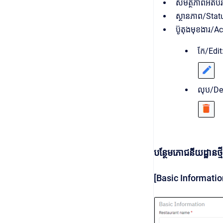
សមត្ថភាពអតិបរ
ស្ថានភាព/Statu
ប៊ូតុងមុខងារ/Ac
កែ/Edit
លុប/Del
បន្ថែមភោជនីយដ្ឋានថ្មី
[Basic Informatio