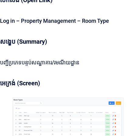
បើកលីង (Open Link)
Log in – Property Management – Room Type
សង្ខេប (Summary)
បញ្ជីប្រភេទបន្ទប់សណ្ឋាគារ/រមណីយដ្ឋាន
អេក្រង់ (Screen)