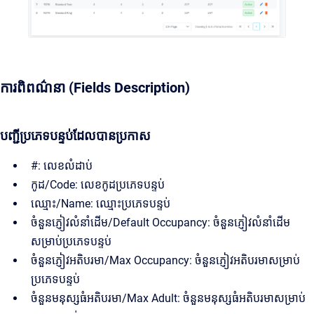
ការពិពណ៌នា (Fields Description)
បញ្ជីប្រភេទបន្ទប់ដែលបានប្រកាស
#: លេខលំដាប់
កូដ/Code: លេខកូដប្រភេទបន្ទប់
ឈ្មោះ/Name: ឈ្មោះប្រភេទបន្ទប់
ចំនួនភ្ញៀវលំនាំដើម/Default Occupancy: ចំនួនភ្ញៀវលំនាំដើម
សម្រាប់ប្រភេទបន្ទប់
ចំនួនភ្ញៀវអតិបរមា/Max Occupancy: ចំនួនភ្ញៀវអតិបរមាសម្រាប់
ប្រភេទបន្ទប់
ចំនួនមនុស្សធំអតិបរមា/Max Adult: ចំនួនមនុស្សធំអតិបរមាសម្រាប់