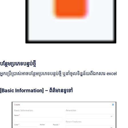
បន្ថែមប្រភេទបន្ទប់ថ្មី
អ្នកប្រើប្រាស់អាចបន្ថែមប្រភេទបន្ទប់ថ្មី ឬនាំចូលទិន្នន័យពីឯកសារ excel
[Basic Information] – ព័ត៌មានទូទៅ