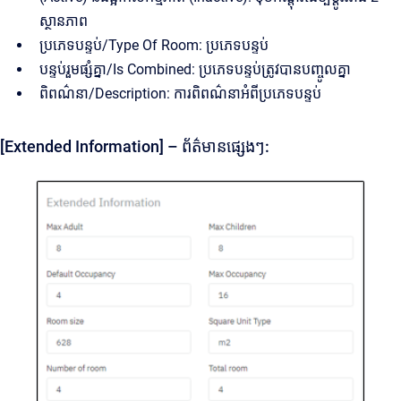
ស្ថានភាព
ប្រភេទបន្ទប់/Type Of Room: ប្រភេទបន្ទប់
បន្ទប់រួមផ្សំគ្នា/Is Combined: ប្រភេទបន្ទប់ត្រូវបានបញ្ចូលគ្នា
ពិពណ៌នា/Description: ការពិពណ៌នាអំពីប្រភេទបន្ទប់
[Extended Information] – ព័ត៌មានផ្សេងៗ: