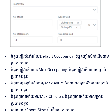
ចំនួនភ្ញៀវលំនាំដើម/Default Occupancy: ចំនួនភ្ញៀវលំនាំដើមតាម
ប្រភេទបន្ទប់
ចំនួនភ្ញៀវអតិបរមា/Max Occupancy: ចំនួនភ្ញៀវអតិបរមាសម្រាប់
ប្រភេទបន្ទប់
ចំនួនមនុស្សធំអតិបរមា/Max Adult: ចំនួនមនុស្សធំអតិបរមាសម្រាប់
ប្រភេទបន្ទប់
ចំនួនកុមារអតិបរមា/Max Children: ចំនួនកុមារអតិបរមាសម្រាប់
ប្រភេទបន្ទប់
ទំហំបន្ទប់/Room Size: ទំហំនៃប្រភេទបន្ទប់