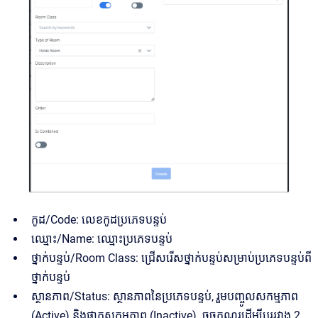
កូដ/Code: លេខកូដប្រភេទបន្ទប់
ឈ្មោះ/Name: ឈ្មោះប្រភេទបន្ទប់
ថ្នាក់បន្ទប់/Room Class: ជ្រើសរើសថ្នាក់បន្ទប់សម្រាប់ប្រភេទបន្ទប់ពី
ថ្នាក់បន្ទប់
ស្ថានភាព/Status: ស្ថានភាពនៃប្រភេទបន្ទប់, រួមបញ្ចូលសកម្មភាព
(Active) និងផ្អាកសកម្មភាព (Inactive). ចុចកណ្តុរដើម្បីប្តូររវាង 2