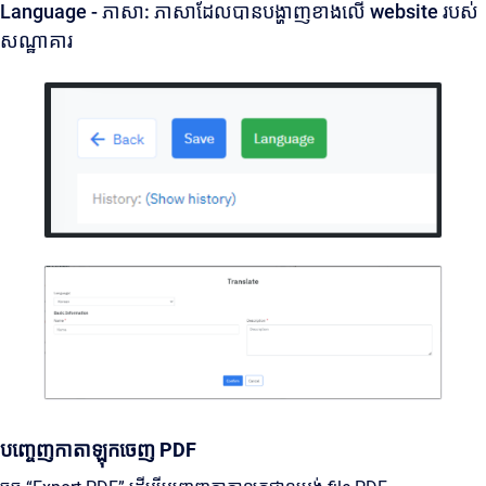
Language - ភាសា: ភាសាដែលបានបង្ហាញខាងលើ website របស់
សណ្ឋាគារ
បញ្ចេញកាតាឡុកចេញ PDF