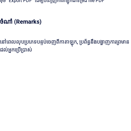
ចុច “Export PDF” ដើម្បីបញ្ចេញកាតាឡុកជាទម្រង់ file PDF
ចំណាំ (Remarks)
នៅពេលលុបប្រភេទបន្ទប់ចេញពីកាតាឡុក, ប្រព័ន្ធនឹងបង្ហាញការព្រមាន
ដល់អ្នកប្រើប្រាស់