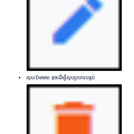
លុប/Delete: ចុចដើម្បីលុបប្រភេទបន្ទប់