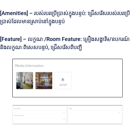
[Amenities] – របស់របរប្រើប្រាស់ក្នុងបន្ទប់: ជ្រើសរើសរបស់របរប្រើ
ប្រាស់ដែលមានស្រាប់នៅក្នុងបន្ទប់
[Feature] – លក្ខណៈ/Room Feature: គ្រឿងសង្ហារឹម/ឧបករណ៍
និងលក្ខណៈពិសេសបន្ទប់, ជ្រើសរើសពីបញ្ជី