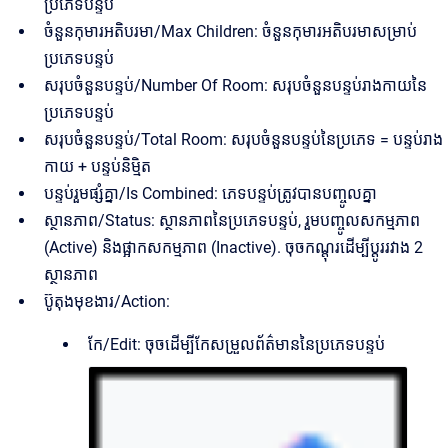
ប្រភេទបន្ទប់
ចំនួនកុមារអតិបរមា/Max Children: ចំនួនកុមារអតិបរមាសម្រាប់
ប្រភេទបន្ទប់
សរុបចំនួនបន្ទប់/Number Of Room: សរុបចំនួនបន្ទប់រាងកាយនៃ
ប្រភេទបន្ទប់
សរុបចំនួនបន្ទប់/Total Room: សរុបចំនួនបន្ទប់នៃប្រភេទ = បន្ទប់រាង
កាយ + បន្ទប់និម្មិត
បន្ទប់រួមផ្សំគ្នា/Is Combined: ភេទបន្ទប់ត្រូវបានបញ្ចូលគ្នា
ស្ថានភាព/Status: ស្ថានភាពនៃប្រភេទបន្ទប់, រួមបញ្ចូលសកម្មភាព
(Active) និងផ្អាកសកម្មភាព (Inactive). ចុចកណ្តុរដើម្បីប្តូររវាង 2
ស្ថានភាព
ប៊ូតុងមុខងារ/Action:
កែ/Edit: ចុចដើម្បីកែសម្រួលព័ត៌មាននៃប្រភេទបន្ទប់