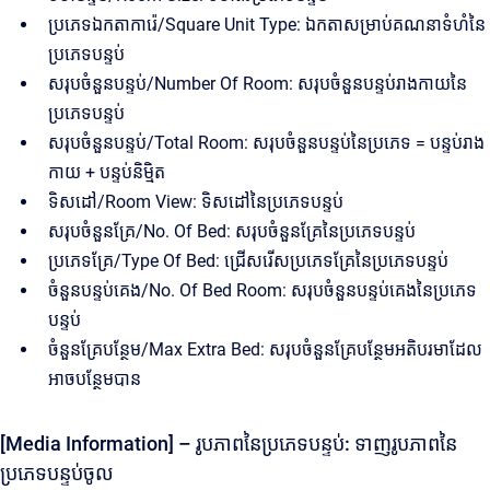
ប្រភេទឯកតាការ៉េ/Square Unit Type: ឯកតាសម្រាប់គណនាទំហំនៃ
ប្រភេទបន្ទប់
សរុបចំនួនបន្ទប់/Number Of Room: សរុបចំនួនបន្ទប់រាងកាយនៃ
ប្រភេទបន្ទប់
សរុបចំនួនបន្ទប់/Total Room: សរុបចំនួនបន្ទប់នៃប្រភេទ = បន្ទប់រាង
កាយ + បន្ទប់និម្មិត
ទិសដៅ/Room View: ទិសដៅនៃប្រភេទបន្ទប់
សរុបចំនួនគ្រែ/No. Of Bed: សរុបចំនួនគ្រែនៃប្រភេទបន្ទប់
ប្រភេទគ្រែ/Type Of Bed: ជ្រើសរើសប្រភេទគ្រែនៃប្រភេទបន្ទប់
ចំនួនបន្ទប់គេង/No. Of Bed Room: សរុបចំនួនបន្ទប់គេងនៃប្រភេទ
បន្ទប់
ចំនួនគ្រែបន្ថែម/Max Extra Bed: សរុបចំនួនគ្រែបន្ថែមអតិបរមាដែល
អាចបន្ថែមបាន
[Media Information] – រូបភាពនៃប្រភេទបន្ទប់: ទាញរូបភាពនៃ
ប្រភេទបន្ទប់ចូល