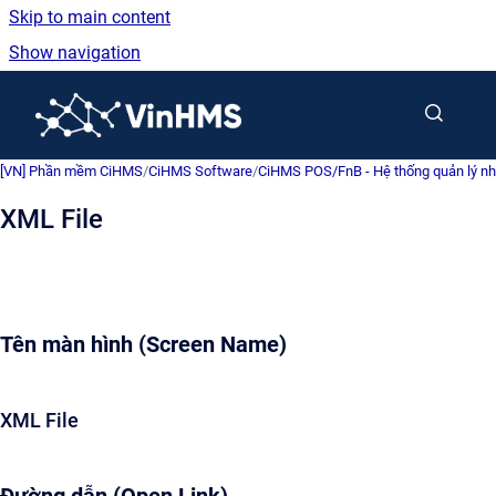
Skip to main content
Show navigation
Go to homepage
[VN] Phần mềm CiHMS
/
CiHMS Software
/
CiHMS POS/FnB - Hệ thống quản lý nh
XML File
Tên màn hình (Screen Name)
XML File