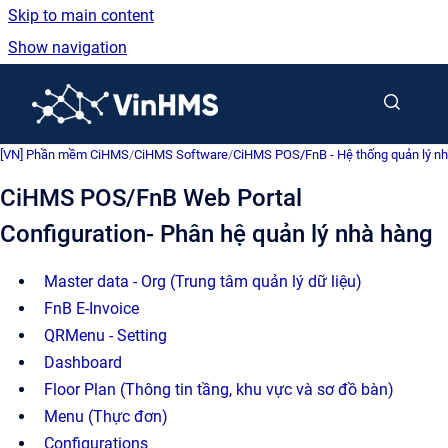
Skip to main content
Show navigation
Go to homepage
[VN] Phần mềm CiHMS
/
CiHMS Software
/
CiHMS POS/FnB - Hệ thống quản lý nh
CiHMS POS/FnB Web Portal
Configuration- Phân hệ quản lý nhà hàng
Master data - Org (Trung tâm quản lý dữ liệu)
FnB E-Invoice
QRMenu - Setting
Dashboard
Floor Plan (Thông tin tầng, khu vực và sơ đồ bàn)
Menu (Thực đơn)
Configurations