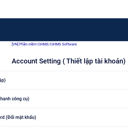
[VN] Phần mềm CiHMS
/
CiHMS Software
Account Setting ( Thiết lập tài khoản)
ập)
Thanh công cụ)
d (Đổi mật khẩu)