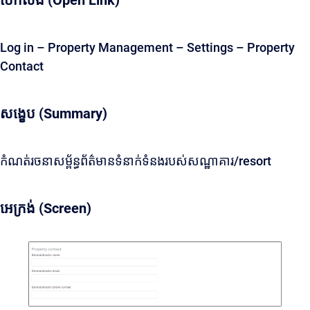
បើកលីង (Open Link)
Log in – Property Management – Settings – Property
Contact
សង្ខេប (Summary)
កំណត់រចនាសម្ព័ន្ធព័ត៌មានទំនាក់ទំនងរបស់សណ្ឋាគារ/resort
អេក្រង់ (Screen)