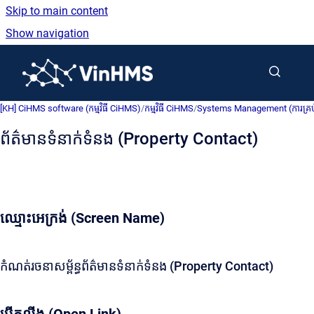
Skip to main content
Show navigation
Go to homepage
[KH] CiHMS software (កម្មវិធី CiHMS)
/
កម្មវិធី CiHMS
/
Systems Management (ការគ្រប់គ្
ព័ត៌មានទំនាក់ទំនង (Property Contact)
ឈ្មោះអេក្រង់ (Screen Name)
កំណត់រចនាសម្ព័ន្ធព័ត៌មានទំនាក់ទំនង (Property Contact)