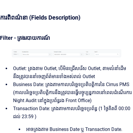
ការពិពណ៌នា (Fields Description)
Filter - ត្រងរបាយការណ៍
Outlet: ត្រងតាម Outlet, បើមិនជ្រើសរើស Outlet, តាមលំនាំដើម
នឹងត្រូវបាននាំចេញព័ត៌មានទាំងអស់រាល់ Outlet
Business Date: ត្រងតាមកាលបរិច្ឆេទប្រតិបត្តិការនៃ Cirrus PMS
(កាលបរិច្ឆេទប្រតិបត្តិការនឹងត្រូវបានធ្វើបច្ចុប្បន្នភាពនៅពេលដំណើរការ
Night Audit នៅក្នុងប្រព័ន្ធរង Front Office)
Transaction Date: ត្រងតាមកាលបរិច្ឆេទប្រព័ន្ធ (1 ថ្ងៃគិតពី 00:00
ដល់ 23:59 )
អាចត្រងតាម Business Date ឬ Transaction Date.