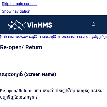
Skip to main content
Show navigation
Go to homepage
[KH] CiHMS software (កម្មវិធី CiHMS)
/
កម្មវិធី CiHMS
/
CiHMS POS/FnB - ប្រព័ន្ធគ្រប់គ
Re-open/ Return
ឈ្មោះអេក្រង់ (Screen Name)
Re-open/ Return - របាយការណ៍បើកឡើងវិញ/ សងត្រឡប់នូវការ
បញ្ជាទិញដែលបានទូទាត់