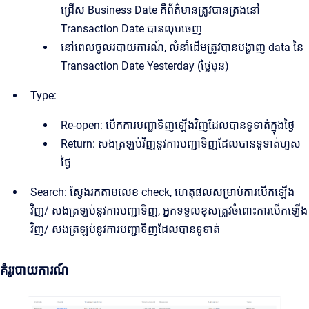
ជ្រើស Business Date គឺព័ត៌មានត្រូវបានត្រងនៅ
Transaction Date បានលុបចេញ
នៅពេលចូលរបាយការណ៍, លំនាំដើមត្រូវបានបង្ហាញ data នៃ
Transaction Date Yesterday (ថ្ងៃមុន)
Type:
Re-open: បើកការបញ្ជាទិញឡើងវិញដែលបានទូទាត់ក្នុងថ្ងៃ
Return: សងត្រឡប់វិញនូវការបញ្ជាទិញដែលបានទូទាត់ហួស
ថ្ងៃ
Search: ស្វែងរកតាមលេខ check, ហេតុផលសម្រាប់ការបើកឡើង
វិញ/ សងត្រឡប់នូវការបញ្ជាទិញ, អ្នកទទួលខុសត្រូវចំពោះការបើកឡើង
វិញ/ សងត្រឡប់នូវការបញ្ជាទិញដែលបានទូទាត់
គំរូរបាយការណ៍