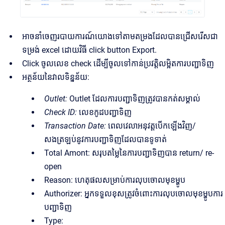
អាចនាំចេញរបាយការណ៍យោងទៅតាមតម្រងដែលបានជ្រើសរើសជា
ទម្រង់ excel ដោយវិធី click button Export.
Click ចូលលេខ check ដើម្បីចូលទៅកាន់ប្រវត្តិលម្អិតការបញ្ជាទិញ
អត្ថន័យនៃវាលទិន្នន័យ:
Outlet:
Outlet ដែលការបញ្ជាទិញត្រូវបានកត់សម្គាល់
Check ID:
លេខកូដបញ្ជាទិញ
Transaction Date:
ពេលវេលាអនុវត្តបើកឡើងវិញ/
សងត្រឡប់នូវការបញ្ជាទិញដែលបានទូទាត់
Total Amont: សរុបតម្លៃនៃការបញ្ជាទិញបាន return/ re-
open
Reason: ហេតុផលសម្រាប់ការលុបចោលមុខម្ហូប
Authorizer: អ្នកទទួលខុសត្រូវចំពោះការលុបចោលមុខម្ហូបការ
បញ្ជាទិញ
Type: