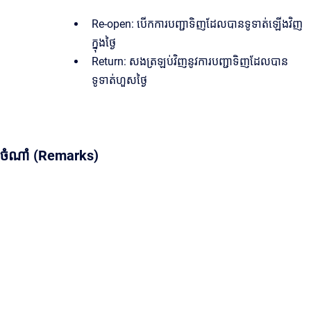
Re-open: បើកការបញ្ជាទិញដែលបានទូទាត់ឡើងវិញ
ក្នុងថ្ងៃ
Return: សងត្រឡប់វិញនូវការបញ្ជាទិញដែលបាន
ទូទាត់ហួសថ្ងៃ
ចំណាំ (Remarks)