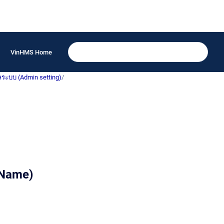
VinHMS Home
แลระบบ (Admin setting)
/
 Name)