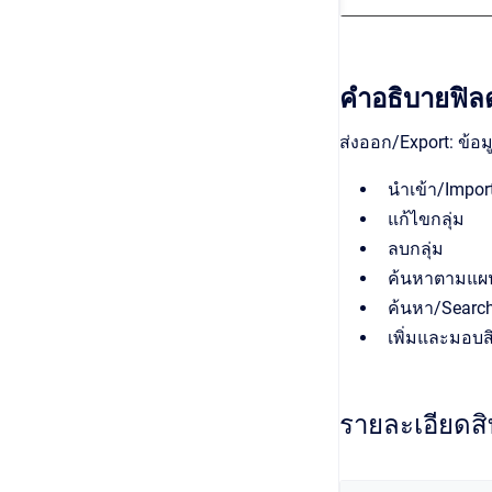
คำอธิบายฟิลด
ส่งออก/Export: ข้อ
นำเข้า/Impor
แก้ไขกลุ่ม
ลบกลุ่ม
ค้นหาตามแผน
ค้นหา/Searc
เพิ่มและมอบสิท
รายละเอียดสิ