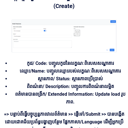
(Create)
កូដ/ Code: បញ្ចូលកូដនៃលក្ខណៈពិសេសសណ្ឋាគារ
ឈ្មោះ/Name: បញ្ចូលឈ្មោះរបស់លក្ខណៈពិសេសសណ្ឋាគារ
ស្ថានភាព/ Status: ស្ថានភាពប្រើប្រាស់
ពិពណ៌នា/ Description: បញ្ចូលការពិពណ៌នាលម្អិត
ពត៌មានបានពង្រីក/ Extended Information: Update load រូប
ភាព.
=> បន្ទាប់ពីធ្វើបច្ចុប្បន្នភាពវាលព័ត៌មាន >>
ផ្ញើទៅ/Submit >>
បានបង្កើត
ដោយជោគជ័យប្រព័ន្ធបង្ហាញបន្ថែម ផ្នែកភាសា/Language ដើម្បីអ្នកប្រើ