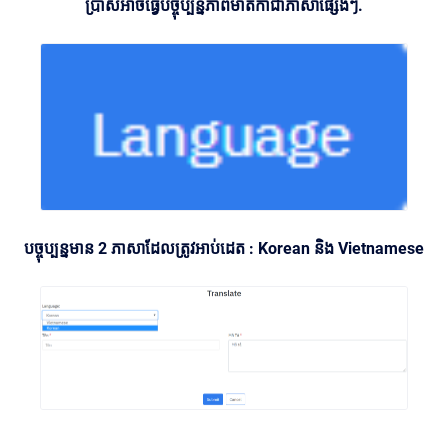
ប្រាស់អាចធ្វើបច្ចុប្បន្នភាពមាតិកាជាភាសាផ្សេងៗ.
បច្ចុប្បន្នមាន 2 ភាសាដែលត្រូវអាប់ដេត : Korean និង Vietnamese