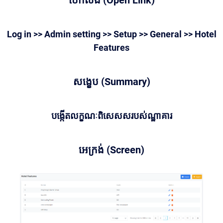
បើកលីង (Open Link)
Log in >> Admin setting >> Setup >> General >> Hotel
Features
សង្ខេប (Summary)
បង្កើតលក្ខណៈពិសេសសរបស់ណ្ឋាគារ
អេក្រង់ (Screen)