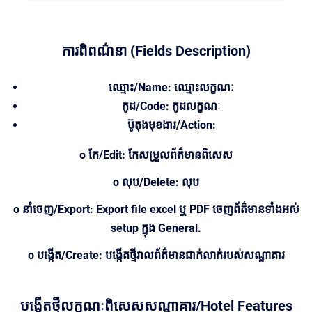
ការពិពណ៌នា (Fields Description)
ឈ្មោះ/Name: ឈ្មោះលក្ខណៈ
កូដ/Code: កូដលក្ខណៈ
ប៊ូតុងមុខងារ/Action:
o កែ/Edit: កែសម្រួលព័ត៌មានពិសេស
o លុប/Delete: លុប
o នាំចេញ/Export: Export file excel ឬ PDF ចេញព័ត៌មានទាំងអស់
setup ក្នុង General.
o បង្កើត/Create: បង្កើតថ្មីវាលព័ត៌មានជាក់លាក់របស់សណ្ឋាគារ
បង្កើតថ្មីលក្ខណៈពិសេសសណ្ឋាគារ/Hotel Features