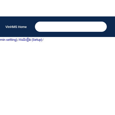
VinHMS Home
dmin setting)
/
ការដំឡើង (Setup)
/