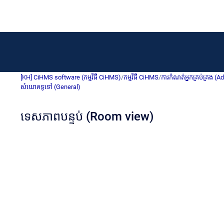
[KH] CiHMS software (កម្មវិធី CiHMS)
/
កម្មវិធី CiHMS
/
ការកំណត់អ្នកគ្រប់គ្រង (A
សំយោគទូទៅ (General)
ទេសភាពបន្ទប់ (Room view)