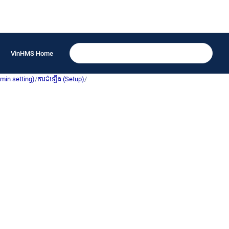
VinHMS Home
dmin setting)
/
ការដំឡើង (Setup)
/