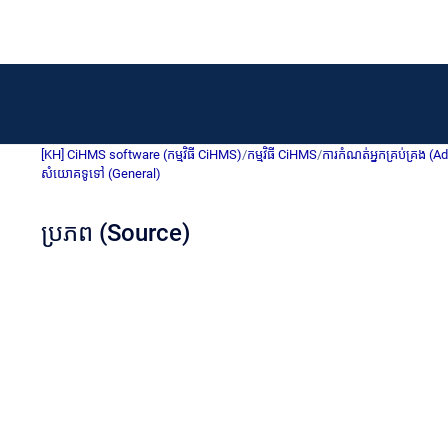
[KH] CiHMS software (កម្មវិធី CiHMS)
/
កម្មវិធី CiHMS
/
ការកំណត់អ្នកគ្រប់គ្រង (A
សំយោគទូទៅ (General)
ប្រភព (Source)