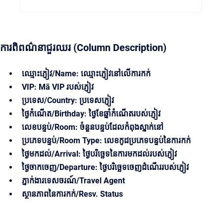
ការពិពណ៌នាជួរឈរ (Column Description)
ឈ្មោះភ្ញៀវ/Name: ឈ្មោះភ្ញៀវនៅលើការកក់
VIP: Mã VIP របស់ភ្ញៀវ
ប្រទេស/Country: ប្រទេសភ្ញៀវ
ថ្ងៃកំណើត/Birthday: ថ្ងៃខែឆ្នាំកំណើតរបស់ភ្ញៀវ
លេខ​បន្ទប់/Room: ចំនួនបន្ទប់ដែលកំពុងស្នាក់នៅ
ប្រភេទបន្ទប់/Room Type: លេខកូដប្រភេទបន្ទប់នៃការកក់
ថ្ងៃមកដល់/Arrival: ថ្ងៃបរិច្ឆេទនៃការមកដល់របស់ភ្ញៀវ
ថ្ងៃចាកចេញ/Departure: ថ្ងៃបរិច្ឆេទចេញដំណើររបស់ភ្ញៀវ
ភ្នាក់ងារទេសចរណ៍/Travel Agent
ស្ថានភាពនៃការកក់/Resv. Status