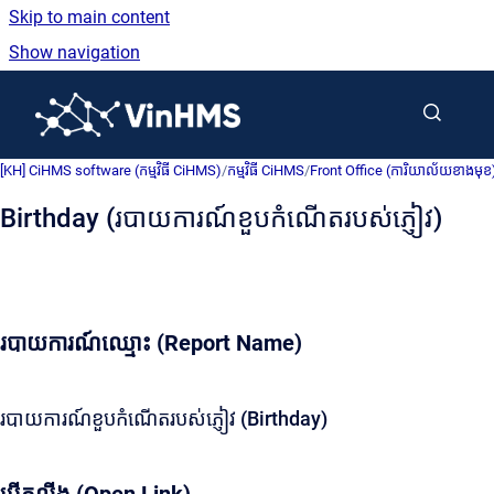
Skip to main content
Show navigation
Go to homepage
[KH] CiHMS software (កម្មវិធី CiHMS)
/
កម្មវិធី CiHMS
/
Front Office (ការិយាល័យខាងមុខ
Birthday (របាយការណ៍ខួបកំណើតរបស់ភ្ញៀវ)
របាយការណ៍ឈ្មោះ (Report Name)
របាយការណ៍ខួបកំណើតរបស់ភ្ញៀវ (Birthday)