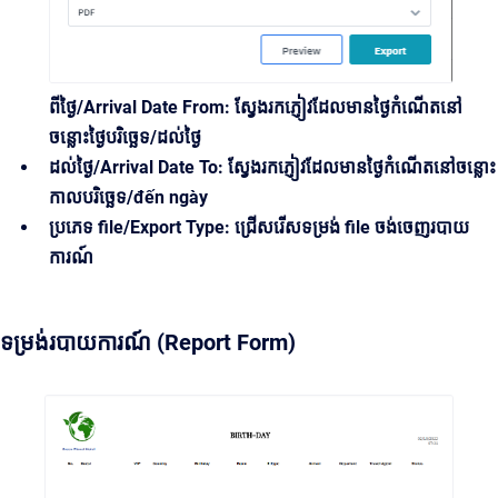
ពីថ្ងៃ/Arrival Date From: ស្វែងរកភ្ញៀវដែលមានថ្ងៃកំណើតនៅ
ចន្លោះថ្ងៃបរិច្ឆេទ/ដល់ថ្ងៃ
ដល់ថ្ងៃ/Arrival Date To: ស្វែងរកភ្ញៀវដែលមានថ្ងៃកំណើតនៅចន្លោះ
កាលបរិច្ឆេទ/đến ngày
ប្រភេទ file/Export Type: ជ្រើសរើសទម្រង់ file ចង់ចេញរបាយ
ការណ៍
ទម្រង់របាយការណ៍ (Report Form)