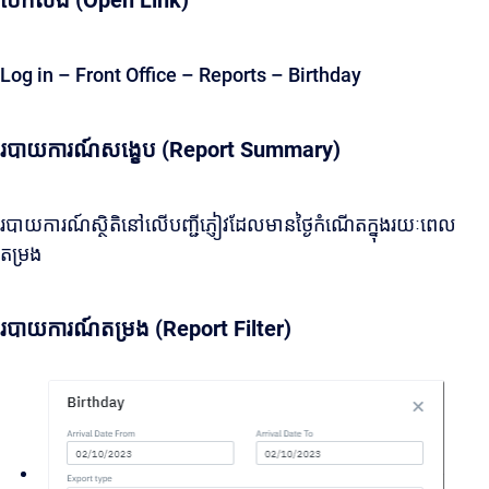
បើកលីង (Open Link)
Log in – Front Office – Reports – Birthday
របាយការណ៍សង្ខេប (Report Summary)
របាយការណ៍ស្ថិតិនៅលើបញ្ជីភ្ញៀវដែលមានថ្ងៃកំណើតក្នុងរយៈពេល
តម្រង
របាយការណ៍តម្រង (Report Filter)