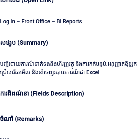
បើកលីង (Open Link)
Log in – Front Office – BI Reports
សង្ខេប (Summary)
បញ្ជីរបាយការណ៍ទាក់ទងនឹងហិរញ្ញវត្ថុ និងការកក់បន្ទប់.អនុញ្ញាតឱ្យអ្នក
ជ្រើសរើសមើល និងនាំចេញរបាយការណ៍ជា Excel
ការពិពណ៌នា (Fields Description)
ចំណាំ (Remarks)