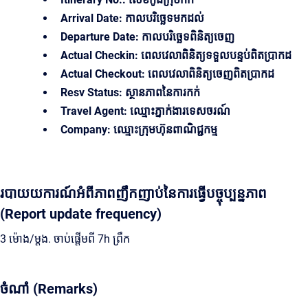
Arrival Date: កាលបរិច្ឆេទមកដល់
Departure Date: កាលបរិច្ឆេទពិនិត្យចេញ
Actual Checkin: ពេលវេលាពិនិត្យទទួលបន្ទប់ពិតប្រាកដ
Actual Checkout: ពេលវេលាពិនិត្យចេញពិតប្រាកដ
Resv Status: ស្ថានភាពនៃការកក់
Travel Agent: ឈ្មោះភ្នាក់ងារទេសចរណ៍
Company: ឈ្មោះក្រុមហ៊ុនពាណិជ្ជកម្ម
របាយយការណ៍អំពីភាពញឹកញាប់នៃការធ្វើបច្ចុប្បន្នភាព
(Report update frequency)
3 ម៉ោង/ម្ដង. ចាប់ផ្តើមពី 7h ព្រឹក
ចំណាំ (Remarks)