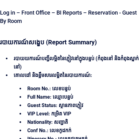
Log in – Front Office – BI Reports – Reservation - Guest
By Room
របាយការណ៍សង្ខេប (Report Summary)
របាយយការណ៍បញ្ជីលម្អិតនៃភ្ញៀវនៅក្នុងបន្ទប់ (កំពុងនៅ​ និងកំពុងស្នាក់
នៅ)
គោលដៅ និងខ្លឹមសារលម្អិតនៃរបាយការណ៍:
Room No.: លេខបន្ទប់
Full Name: ឈ្មោះបន្ទប់
Guest Status: ស្ថានភាពភ្ញៀវ
VIP Level: កម្រិត VIP
Nationality: សញ្ជាតិ
Conf No.: លេខកូដកក់
Itinerary No.: លេខកូដក្រុមកក់