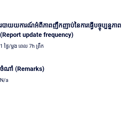
របាយយការណ៍អំពីភាពញឹកញាប់នៃការធ្វើបច្ចុប្បន្នភាព
(Report update frequency)
1 ថ្ងៃ/ម្ដង ពេល 7h ព្រឹក
ចំណាំ (Remarks)
N/a