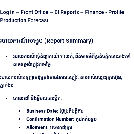
Log in – Front Office – BI Reports – Finance - Profile
Production Forecast
របាយការណ៍សង្ខេប (Report Summary)
របាយការណ៍ស្ថិតិព្យាករណ៍ការលក់, ព័ត៌មានអំពីប្រតិបត្តិការយោងទៅ
តាមទម្រង់ភ្ញៀវតាមថ្ងៃ.
របាយការណ៍អនុញ្ញាតឱ្យត្រងតាមឯកសារភ្ញៀវ: តាមរាល់ឈ្មោះក្រុមហ៊ុន,
ភ្នាក់ងារ
គោលដៅ និងខ្លឹមសារលម្អិត:
Business Date: ថ្ងៃប្រតិបត្តិការ
Confirmation Number: កូដកក់បន្ទប់
Allotment: លេខកូដក្រុម