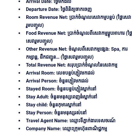
Arrival Date: ថ្ងៃមកដល់
Departure Date: ថ្ងៃពិនិត្យចាកចេញ
Room Revenue Net: ប្រាក់ចំណូលសេវាកម្មបន្ទប់ (ថ្លៃសេវា
រួមបញ្ចូល)
Food Revenue Net: ប្រាក់ចំណូលពីសេវាកម្មម្ហូបអាហារ (ថ្លៃ
សេវារួមបញ្ចូល)
Other Revenue Net: ចំណូលពីសេវាកម្មផ្សេង: Spa, ការ
កម្សាន្ត, ដឹកជញ្ជូន… (ថ្លៃសេវារួមបញ្ចូល)
Total Revenue Net: សរុបប្រាក់ចំណូលនៃសេវាកម្ម
Arrival Room: លេខបន្ទប់ភ្ញៀវមកដល់
Arrival Person: ចំនួនភ្ញៀវមកដល់
Stayed Room: ចំនួនបន្ទប់ភ្ញៀវស្នាក់នៅ
Stay Adult: ចំនួនមនុស្សពេញធំស្នាក់នៅ
Stay child: ចំនួនកុមារស្នាក់នៅ
Stay Person: ចំនួនមនុស្សរស់នៅ
Travel Agent Name: ឈ្មោះទីភ្នាក់ងារទេសចរណ៍
Company Name: ឈ្មោះក្រុមហ៊ុនពាណិជ្ជកម្ម