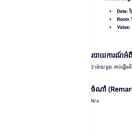
Date: ថ្
Room Ty
Value: ច
របាយការណ៍អំពី
3 ម៉ោង/ម្ដង. ចាប់ផ្តើមពី
ចំណាំំ (Remar
N/a