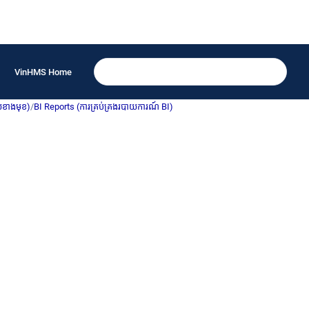
VinHMS Home
យខាងមុខ)
/
BI Reports (ការគ្រប់គ្រងរបាយការណ៍ BI)