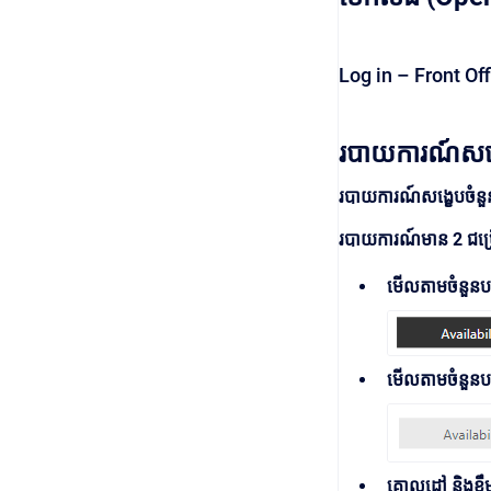
Log in – Front Of
របាយការណ៍សង
របាយការណ៍​សង្ខេប​ចំនួន​ប
របាយការណ៍មាន 2 ជម្
មើលតាមចំនួនបន្
មើលតាមចំនួនប
គោលដៅ និងខ្លឹ