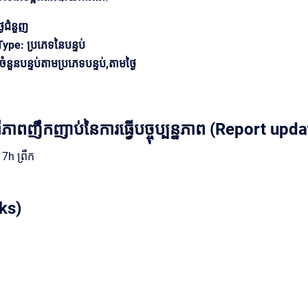
ងៃជំនួញ
pe: ប្រភេទនៃបន្ទប់
ំនួនបន្ទប់តាមប្រភេទបន្ទប់,តាមថ្ងៃ
ភាពញឹកញាប់នៃការធ្វើបច្ចុប្បន្នភាព (Report up
 7h ព្រឹក
ks)