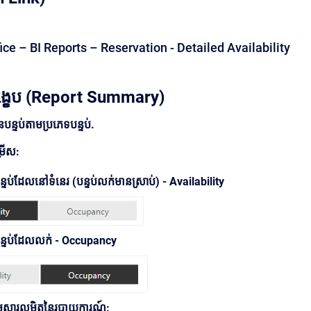
fice – BI Reports – Reservation - Detailed Availability
្ខេប (Report Summary)
ន្ទប់​តាម​ប្រភេទ​បន្ទប់.
រើស:
ទប់ដែលនៅទំនេរ (បន្ទប់លក់មានស្រាប់) - Availability
ន្ទប់ដែលលក់ - Occupancy
មសារលម្អិតនៃរបាយការណ៍: