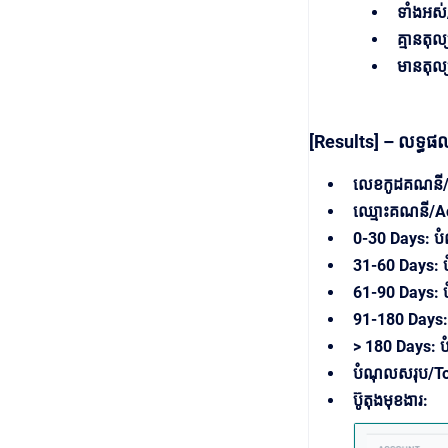
ទាំងអស់
គ្មានត
មានតុល
[Results] – លទ្ធផ
លេខកូដគណនី/
ឈ្មោះ​គណនី/
0-30 Days: ប
31-60 Days: 
61-90 Days: 
91-180 Days:
> 180 Days:
បំណុល​សរុប/T
ប៊ូតុងមុខងារ: