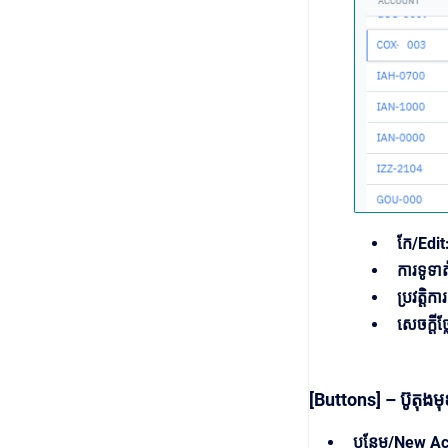
កែ/Edi
ការទូទា
ប្រវត្ត
សេចក្តី
[Buttons] – ប៊ូតុងម
បន្ថែម/New Ac