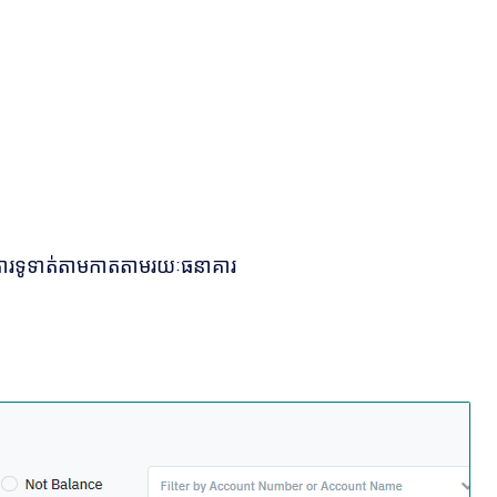
កនៃការទូទាត់តាមកាតតាមរយៈធនាគារ