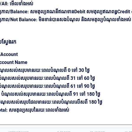
/All: មើលទាំងអស់
ុល្យភាព/Balance: សមតុល្យគណនីឥណទានDebit សមតុល្យឥណពន្ធCredit 
្យភាព/Not Balance: មិនទាន់បានសងបំណុល និងសមតុល្យបំណុលទាំងអស់ 
លស្វែងរក
Account
Account Name
ំណុលសល់សរុបមានរយៈពេលបំណុលពី 0 ទៅ 30 ថ្ងៃ
បំណុលសល់សរុបមានរយៈពេលបំណុលពី 31 ទៅ 60 ថ្ងៃ
បំណុលសល់សរុបមានរយៈពេលបំណុលពី 61 ទៅ 90 ថ្ងៃ
 បំណុលសល់សរុបមានរយៈពេលបំណុលពី 91 ទៅ 180 ថ្ងៃ
 បំណុលសល់សរុបដែលមានរយៈពេលបំណុលលើសពី 180 ថ្ងៃ
otal: សមតុល្យសរុបនៃរយៈពេលទាំងអស់