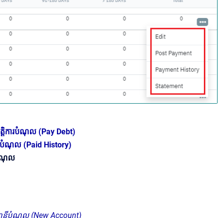
ិបត្តិការបំណុល (Pay Debt)
ទាត់បំណុល (Paid History)
បំណុល
ណនីបំណុល (New Account)