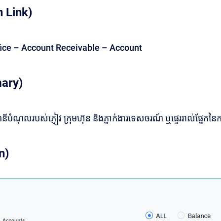
 Link)
ffice – Account Receivable – Account
ary)
ណនីបំណុលរបស់ភ្ញៀវ ក្រុមហ៊ុន និងភ្នាក់ងារទេសចរណ៍ ឬផ្ទេររាល់ផ្នែ
n)