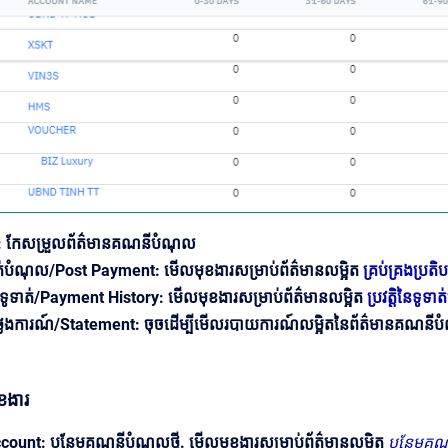
t: កែសម្រួលព័ត៌មានគណនីបំណុល
ត់បំណុល/Post Payment: មើលមុខងារសម្រាប់ព័ត៌មានលម្អិត
គ្រប់គ្រងប្រត
ិការទូទាត់/Payment History: មើលមុខងារសម្រាប់ព័ត៌មានលម្អិត
ប្រវត្តិនៃទូ
ថ្លែងការណ៍/Statement: ចុចដើម្បីមើលរបាយការណ៍លម្អិតនៃព័ត៌មានគណនី
ុខងារ
count: បន្ថែមគណនីបំណុលថ្មី. មើលមុខងារសម្រាប់ព័ត៌មានលម្អិត
បន្ថែមគ