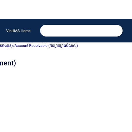
VinHMS Home
យខាងមុខ)
/
Account Receivable (ការគ្រប់គ្រងបំណុល)
ment)