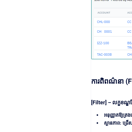
ការពិពណ៌នា (F
[Filter] – លក្ខខណ្ឌ
អនុញ្ញាតឱ្យ
ស្ថានភាព: ជ្រ