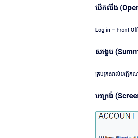
បើកលីង (Open
Log in – Front O
សង្ខេប (Summ
គ្រប់គ្រងរាល់បញ្ជីគ
អេក្រង់ (Scree