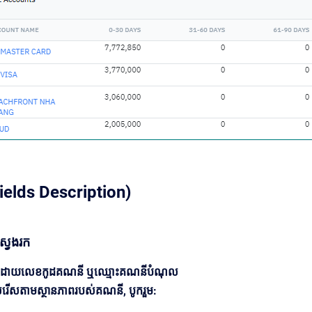
ields Description)
ស្វែងរក
ត្រងដោយលេខកូដគណនី ឬឈ្មោះគណនីបំណុល
ើសរើសតាមស្ថានភាពរបស់គណនី, បូករួម: