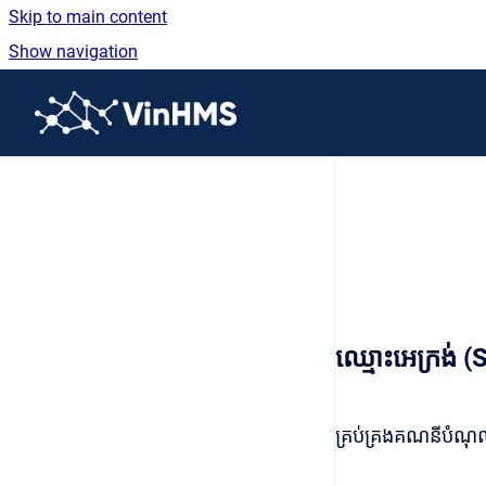
Skip to main content
Show navigation
Go to homepage
ឈ្មោះអេក្រង់
គ្រប់គ្រងគណនីបំណ