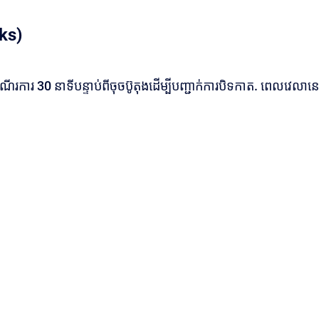
ks)
ណើរការ 30 នាទីបន្ទាប់ពីចុចប៊ូតុងដើម្បីបញ្ជាក់ការបិទកាត. ពេលវេលានេ