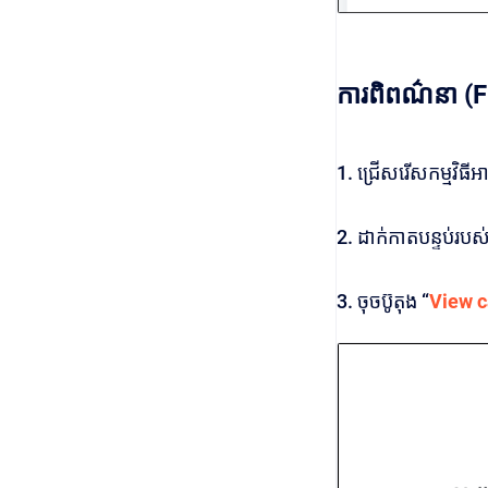
ការពិពណ៌នា (F
1. ជ្រើសរើសកម្មវិធីអ
2. ដាក់កាតបន្ទប់រប
3. ចុចប៊ូតុង “
View c