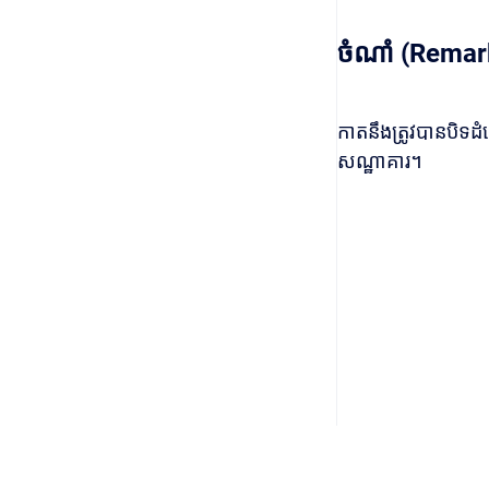
ចំណាំ (Remar
កាតនឹងត្រូវបានបិទដំ
សណ្ឋាគារ។