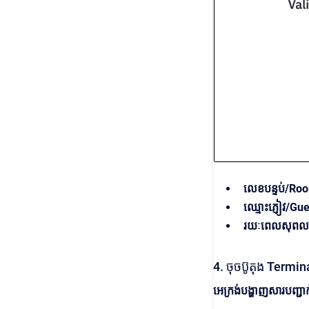
លេខបន្ទប់/Ro
ឈ្មោះភ្ញៀវ/G
រយៈពេលសុពលភ
4. ចុចប៊ូតុង Termi
អេក្រង់បង្ហាញសារបញ្ជាក