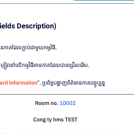
ields Description)
ានកាតដែលភ្ជាប់ជាមួយកម្មវិធី.
ស់ភ្ញៀវនៅលើកម្មវិធីអានកាតដែលបានជ្រើសរើស.
ard information
“. ប្រព័ន្ធបង្ហាញព័ត៌មានកាតបច្ចុប្បន្ន