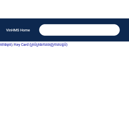
VinHMS Home
យខាងមុខ)
/
Key Card (គ្រប់គ្រងការចេញកាតបន្ទប់)