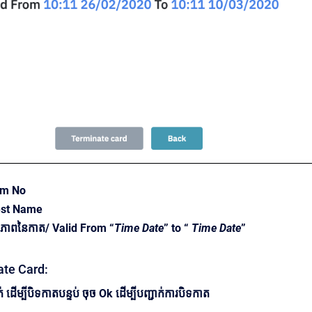
om No
uest Name
ាពនៃកាត/ Valid From “
Time Date
” to “
Time Date
”
nate Card:
់ ដើម្បីបិទកាតបន្ទប់ ចុច Ok ដើម្បីបញ្ជាក់ការបិទកាត