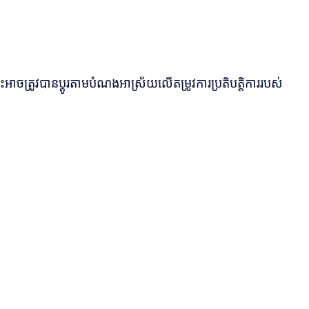
ះអាចត្រូវបានប្ដូរតាមបំណងអាស្រ័យលើតម្រូវការប្រតិបត្តិការរបស់