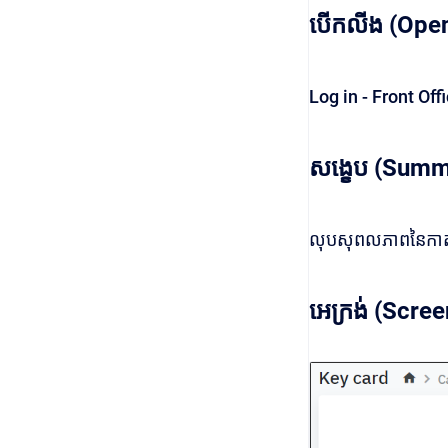
បើកលីង (Open
Log in - Front Of
សង្ខេប (Summ
លុបសុពលភាពនៃកាតបន្ទ
អេក្រង់ (Scree