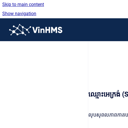
Skip to main content
Show navigation
Go to homepage
ឈ្មោះអេក្រង់
លុបសុពលភាពកាតបន្