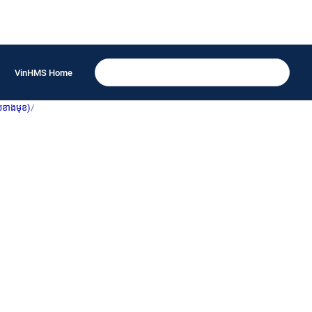
VinHMS Home
យខាងមុខ)
/