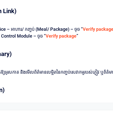
 Link)
ice – អាហារ/ កញ្ចប់ (Meal/ Package) – ចុច “
Verify packag
 Control Module – ចុច “
Verify package
”
ary)
ាតឱ្យអូសកាត និងមើលព័ត៌មានលម្អិតនៃកញ្ចប់សេវាកម្មរបស់ភ្ញៀវ ឬព័ត៌ម
n)