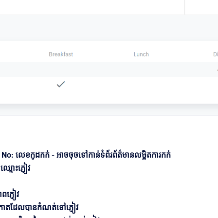
: លេខកូដកក់ - អាច​ចុច​ទៅ​កាន់​ទំព័រ​ព័ត៌មាន​លម្អិត​ការ​កក់
្មោះភ្ញៀវ
ាពភ្ញៀវ
កាតដែលបានកំណត់ទៅភ្ញៀវ