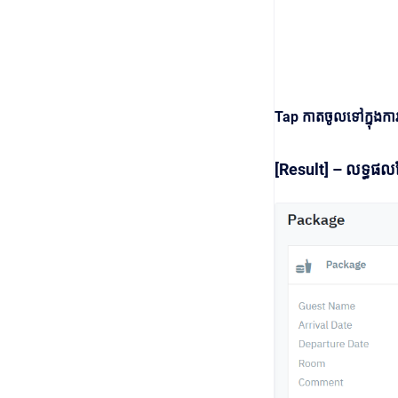
Tap កាតចូលទៅក្នុងការ
[Result] – លទ្ធផលស