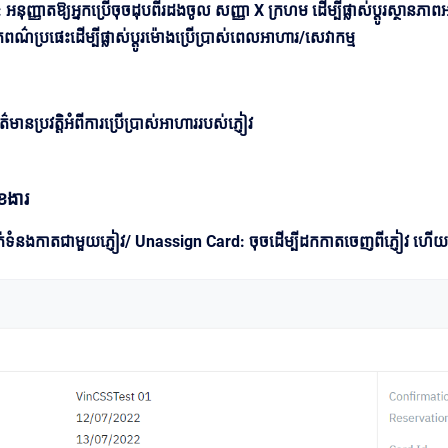
 អនុញ្ញាតឱ្យអ្នកប្រើចុចដុបពីរដងចូល សញ្ញា X ក្រហម ដើម្បីផ្លាស់ប្តូរស្ថានភាព
ពណ៌ប្រផេះដើម្បីផ្លាស់ប្តូរម៉ោងប្រើប្រាស់ពេលអាហារ/សេវាកម្ម
ត៌មានប្រវត្តិអំពីការប្រើប្រាស់អាហាររបស់ភ្ញៀវ
ុខងារ
ក់ទំនងកាតជាមួយភ្ញៀវ/ Unassign Card: ចុចដើម្បីដកកាតចេញពីភ្ញៀវ ហើយអ