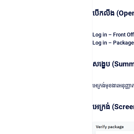
បើកលីង (Open
Log in – Front Off
Log in – Package
សង្ខេប (Summ
អេក្រង់មុខងារអនុញ្ញ
អេក្រង់ (Scree