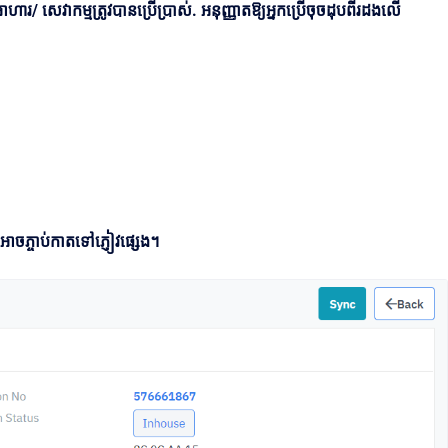
អាហារ/ សេវាកម្មត្រូវបានប្រើប្រាស់. អនុញ្ញាតឱ្យអ្នកប្រើចុចដុបពីរដងលើ
ាចភ្ចាប់កាតទៅភ្ញៀវផ្សេង។