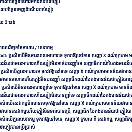
 កាលបរិច្ឆេទនៃការមកដល់របស់ភ្ញៀវ
លបរិច្ឆេទចេញដំណើររបស់ភ្ញៀវ
ូល 2 tab
ាលបរិច្ឆេទនៃអាហារ / សេវាកម្ម
st: ប្រសិនបើមិនមានពេលអាហារទេ ទុកវាឱ្យនៅទទេ សញ្ញា X ពណ៌ក្រហម មា
ានន័យថាមានអាហារហើយភ្ញៀវមិនទាន់បានញ៉ាំទេ សញ្ញាធីកពណ៌បៃតងមានន័យថ
ប្រសិនបើគ្មានអាហារទេ ទុកវាឱ្យនៅទទេ សញ្ញា X ពណ៌ក្រហមមានន័យថាមានអា
ថាមានអាហារហើយភ្ញៀវមិនបានញ៉ាំ សញ្ញាធីកពណ៌បៃតងមានន័យថាភ្ញៀវបានញ៉
 ប្រសិនបើមិនមានអាហារញ៉ាំទេ ទុកវាឱ្យនៅទទេ សញ្ញា X ពណ៌ក្រហម មានន័
ានន័យថាមានអាហារហើយភ្ញៀវមិនបានញ៉ាំទេ សញ្ញាធីកពណ៌បៃតងមានន័យថាភ្ញ
រសិនបើសេវាកម្មមិនមានទេទុកឱ្យនៅទទេ សញ្ញា X ពណ៌ក្រហមមានន័យថាមានសេវាក
ាមានសេវាកម្មហើយភ្ញៀវមិនទាន់បានប្រើ, សញ្ញាធីក បៃតងមានន័យថាភ្ញៀវបា
រសិនបើគ្មានសេវាកម្ម ទុកវាឱ្យនៅទទេ, សញ្ញា X ក្រហម គឺ សេវាកម្ម, សញ្ញា
ាភ្ញៀវបានប្រើប្រាស់