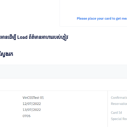
អានដើម្បី Load ព័ត៌មានអាហាររបស់ភ្ញៀវ
្វែងរក