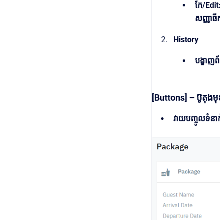
កែ/Edit:
សញ្ញាធីក
History
បង្ហាញព័
[Buttons] – ប៊ូតុងម
វាយបញ្ចូលទំនា