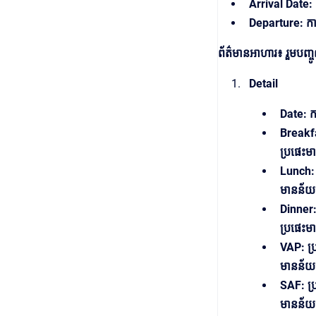
Arrival Date:
Departure: កា
ព័ត៌មានអាហារ៖ រួមបញ្ច
Detail
Date: ក
Breakfa
ប្រផេះម
Lunch: 
មានន័យ
Dinner:
ប្រផេះម
VAP: ប្
មានន័យថ
SAF: ប្
មានន័យថ