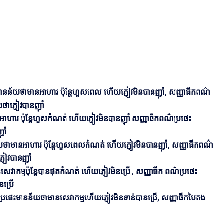
នន័យថាមានអាហារ ប៉ុន្តែហួសពេល ហើយភ្ញៀវមិនបានញ៉ាំ, សញ្ញាធីកពណ៌
ាភ្ញៀវបានញ៉ាំ
ហារ ប៉ុន្តែហួសកំណត់ ហើយភ្ញៀវមិនបានញ៉ាំ សញ្ញាធីកពណ៌ប្រផេះ
ាំ
យថាមានអាហារ ប៉ុន្តែហួសពេលកំណត់ ហើយភ្ញៀវមិនបានញ៉ាំ, សញ្ញាធីកពណ៌
ៀវបានញ៉ាំ
ម្ម​ប៉ុន្តែបានផុតកំណត់ ហើយភ្ញៀវមិនប្រើ , សញ្ញាធីក ពណ៌ប្រផេះ
នប្រើ
ធីកប្រផេះមានន័យថាមានសេវាកម្មហើយភ្ញៀវមិនទាន់បានប្រើ, សញ្ញាធីកបៃតង