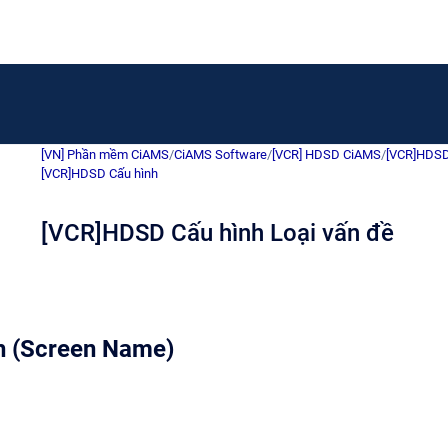
[VN] Phần mềm CiAMS
/
CiAMS Software
/
[VCR] HDSD CiAMS
/
[VCR]HDSD
[VCR]HDSD Cấu hình
[VCR]HDSD Cấu hình Loại vấn đề
h (Screen Name)