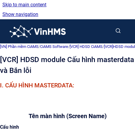
Skip to main content
Show navigation
Go to homepage
[VN] Phần mềm CiAMS
/
CiAMS Software
/
[VCR] HDSD CiAMS
/
[VCR]HDSD module
[VCR] HDSD module Cấu hình masterdata
và Bắn lỗi
I. CẤU HÌNH MASTERDATA:
Tên màn hình (Screen Name)
Cấu hình